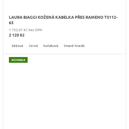
LAURA BIAGGI KOŽENÁ KABELKA PŘES RAMENO TS112-
63
1 752,07 Kč bez DPH
2 120 Kč
béžová
černá
koňaková
tmavě hnedá
NOVINKA