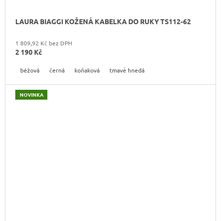
LAURA BIAGGI KOŽENÁ KABELKA DO RUKY TS112-62
1 809,92 Kč bez DPH
2 190 Kč
béžová
černá
koňaková
tmavě hnedá
NOVINKA