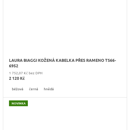
LAURA BIAGGI KOŽENÁ KABELKA PŘES RAMENO TS66-
6952
1 752,07 Kč bez DPH
2 120 Kč
béžová
černá
hnědá
NOVINKA