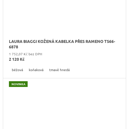
LAURA BIAGGI KOŽENÁ KABELKA PŘES RAMENO TS66-
6878
1 752,07 Kč bez DPH
2 120 Kč
béžová
koňaková
tmavě hnedá
NOVINKA