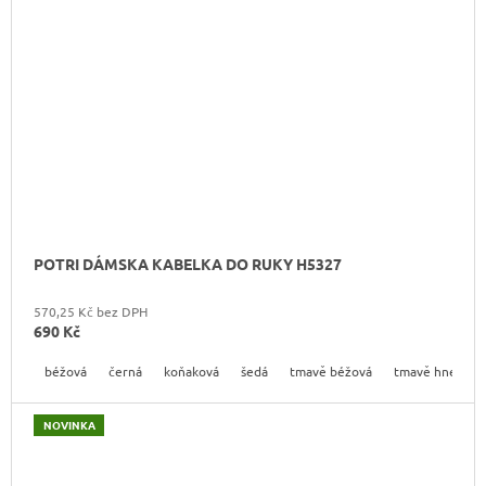
POTRI DÁMSKA KABELKA DO RUKY H5327
570,25 Kč bez DPH
690 Kč
béžová
černá
koňaková
šedá
tmavě béžová
tmavě hnedá
NOVINKA