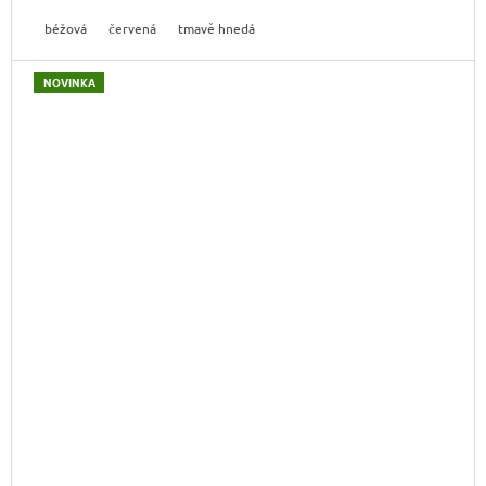
béžová
červená
tmavě hnedá
NOVINKA