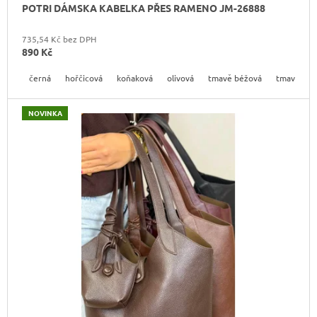
POTRI DÁMSKA KABELKA PŘES RAMENO JM-26888
735,54 Kč bez DPH
890 Kč
černá
hořčicová
koňaková
olivová
tmavě béžová
tmavě hn
NOVINKA