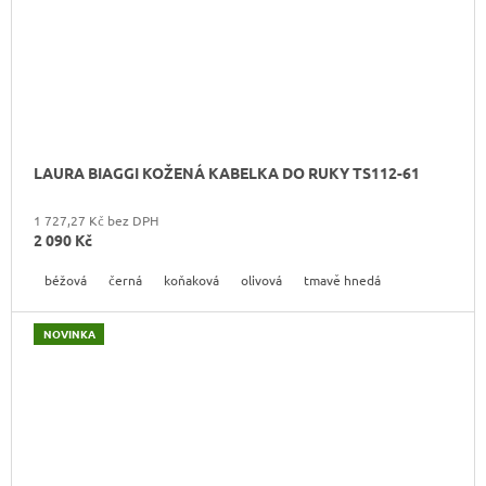
LAURA BIAGGI KOŽENÁ KABELKA DO RUKY TS112-61
1 727,27 Kč bez DPH
2 090 Kč
béžová
černá
koňaková
olivová
tmavě hnedá
NOVINKA