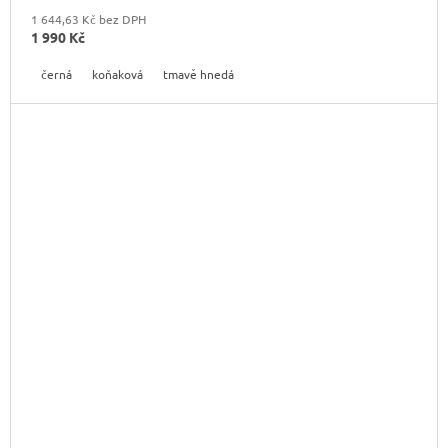
1 644,63 Kč bez DPH
1 990 Kč
černá
koňaková
tmavě hnedá