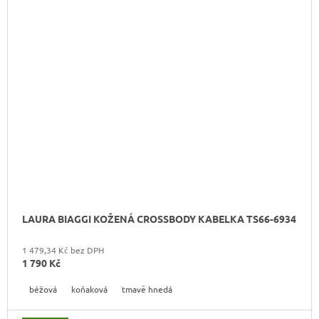
LAURA BIAGGI KOŽENÁ CROSSBODY KABELKA TS66-6934
1 479,34 Kč bez DPH
1 790 Kč
béžová
koňaková
tmavě hnedá