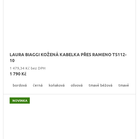
LAURA BIAGGI KOŽENÁ KABELKA PŘES RAMENO TS112-
10
1 479,34 Kč bez DPH
1 790 Kč
bordová
černá
koňaková
olivová
tmavě béžová
tmavě hned
NOVINKA