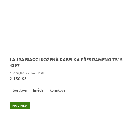
LAURA BIAGGI KOŽENÁ KABELKA PŘES RAMENO TS15-
4397
1 776,86 Kč bez DPH
2 150 Kč
bordová
hnědá
koňaková
NOVINKA