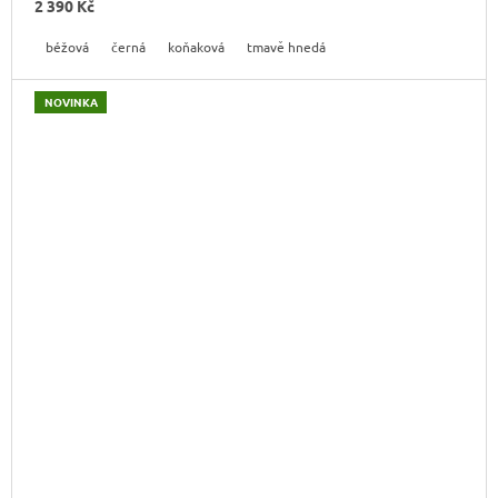
2 390 Kč
béžová
černá
koňaková
tmavě hnedá
NOVINKA