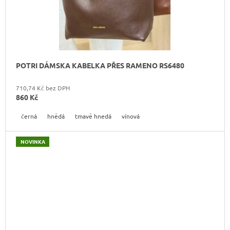
POTRI DÁMSKA KABELKA PŘES RAMENO RS6480
710,74 Kč bez DPH
860 Kč
černá
hnědá
tmavě hnedá
vínová
NOVINKA