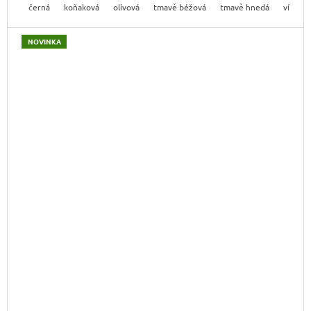
černá
koňaková
olivová
tmavě béžová
tmavě hnedá
vínová
NOVINKA