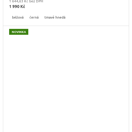
1 644,63 Kč bez DPH
1 990 Kč
béžová
černá
tmavě hnedá
NOVINKA