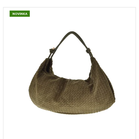
J
V
E
NOVINKA
M
Ý
E
P
I
KOŽENÝ
S
BATOH
LAURA
P
BIAGGI
R
TS04-
274
O
2
D
190
U
Kč
Původně:
K
2
290
T
Kč
Ů