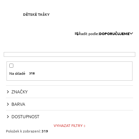
A
J
DĚTSKÉ TAŠKY
Í
Ř
T
Řadit podle:
DOPORUČUJEME
A
?
Z
E
N
Í
HLEDAT
Na skladě
318
P
R
ZNAČKY
O
D
D
O
BARVA
P
U
O
DOSTUPNOST
K
R
VYMAZAT FILTRY
U
T
Položek k zobrazení:
319
Č
Ů
U