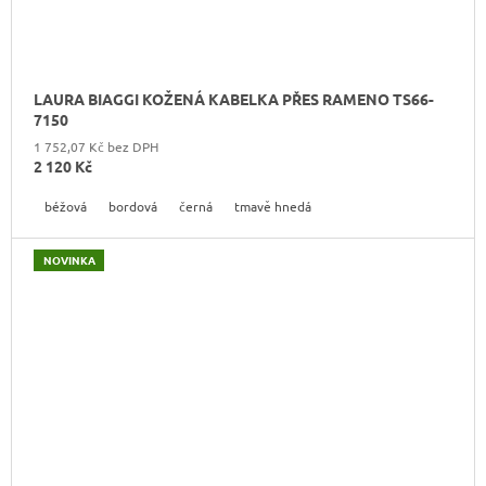
LAURA BIAGGI KOŽENÁ KABELKA PŘES RAMENO TS66-
7150
1 752,07 Kč bez DPH
2 120 Kč
béžová
bordová
černá
tmavě hnedá
NOVINKA