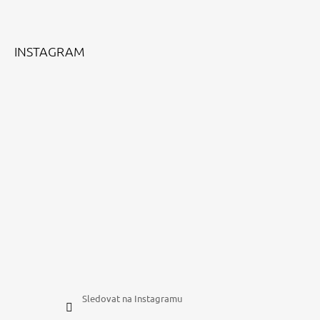
A
T
Í
INSTAGRAM
Sledovat na Instagramu