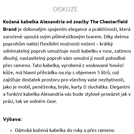
DISKUZE
Kožená kabelka Alexandria od značky The Chesterfield
Brand
je dokonalým spojením elegance a praktičnosti, která
zaručeně upoutá svým půlměsíčkovým tvarem. Díky dvěma
popruhům nabízí flexibilní možnosti nošení – krátký
odnímatelný popruh umožňuje nosit kabelku v ruce, zatímco
dlouhý, nastavitelný popruh vám umožní ji nosit pohodlně
přes rameno. Tato kabelka, vyrobená z voskované hovězí
kůže, má hlavní přihrádku na zip s objemem 5 litrů, což
zajišťuje dostatek prostoru pro všechny vaše nezbytnosti,
jako je mobil, peněženka, brýle, karty či sluchátka. Elegantní
a funkční kabelka Alexandria vás bude stylově provázet jak v
práci, tak ve volném čase.
Výbava:
Dámská kožená kabelka do ruky a přes rameno