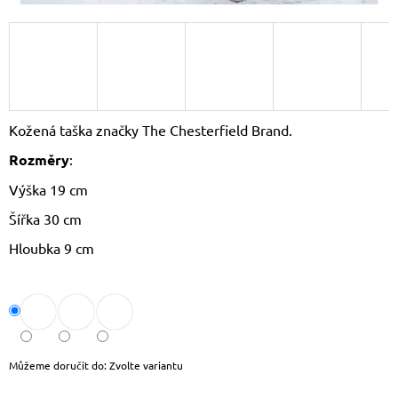
J
E
M
E
LAURA
BIAGGI
Kožená taška značky The Chesterfield Brand.
KOŽENÝ
BATOH
Rozměry
:
TS-
AB954
Výška 19 cm
1
Šířka 30 cm
750
Kč
Hloubka 9 cm
Původně:
1
790
Kč
Můžeme doručit do:
Zvolte variantu