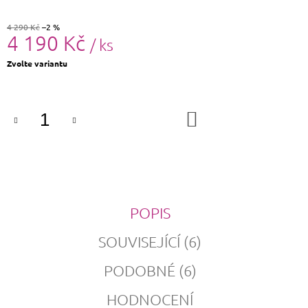
4 290 Kč
–2 %
4 190 Kč
/ ks
Měrná
Zvolte variantu
cena:
DO
KOŠÍKU
POPIS
SOUVISEJÍCÍ (6)
PODOBNÉ (6)
HODNOCENÍ