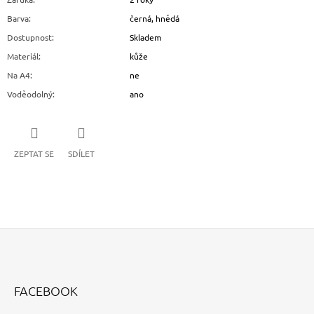
Barva
:
černá, hnědá
Dostupnost
:
Skladem
Materiál
:
kůže
Na A4
:
ne
Voděodolný
:
ano
ZEPTAT SE
SDÍLET
Z
Á
FACEBOOK
P