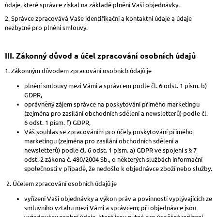
údaje, které správce získal na základě plnění Vaší objednávky.
J
E
2. Správce zpracovává Vaše identifikační a kontaktní údaje a údaje
M
nezbytné pro plnění smlouvy.
E
III.
Zákonný důvod a účel zpracování osobních údajů
LAURA
BIAGGI
1. Zákonným důvodem zpracování osobních údajů je
KOŽENÁ
CROSSBODY
plnění smlouvy mezi Vámi a správcem podle čl. 6 odst. 1 písm. b)
KABELKA
GDPR,
TS64-
oprávněný zájem správce na poskytování přímého marketingu
15
(zejména pro zasílání obchodních sdělení a newsletterů) podle čl.
1
6 odst. 1 písm. f) GDPR,
490
Váš souhlas se zpracováním pro účely poskytování přímého
Kč
marketingu (zejména pro zasílání obchodních sdělení a
Původně:
newsletterů) podle čl. 6 odst. 1 písm. a) GDPR ve spojení s § 7
1
odst. 2 zákona č. 480/2004 Sb., o některých službách informační
790
Kč
společnosti v případě, že nedošlo k objednávce zboží nebo služby.
2. Účelem zpracování osobních údajů je
vyřízení Vaší objednávky a výkon práv a povinností vyplývajících ze
smluvního vztahu mezi Vámi a správcem; při objednávce jsou
vyžadovány osobní údaje, které jsou nutné pro úspěšné vyřízení