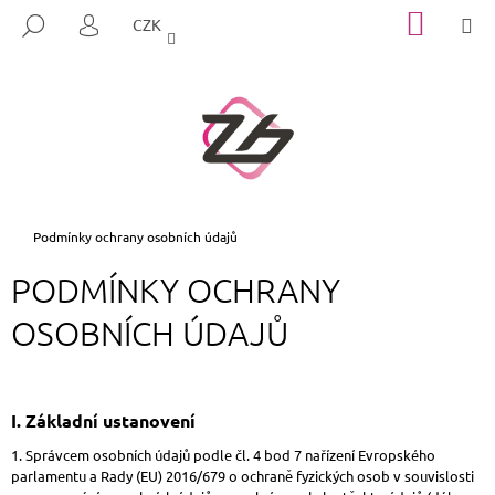
K
Přejít
NÁKUP
M
HLEDAT
CZK
na
KOŠÍK
O
PŘIHLÁŠENÍ
ZPĚT
ZPĚT
obsah
Š
Í
C
K
O
P
O
T
Domů
Podmínky ochrany osobních údajů
Ř
PODMÍNKY OCHRANY
E
B
OSOBNÍCH ÚDAJŮ
U
J
E
I.
Základní ustanovení
T
1. Správcem osobních údajů podle čl. 4 bod 7 nařízení Evropského
E
parlamentu a Rady (EU) 2016/679 o ochraně fyzických osob v souvislosti
N