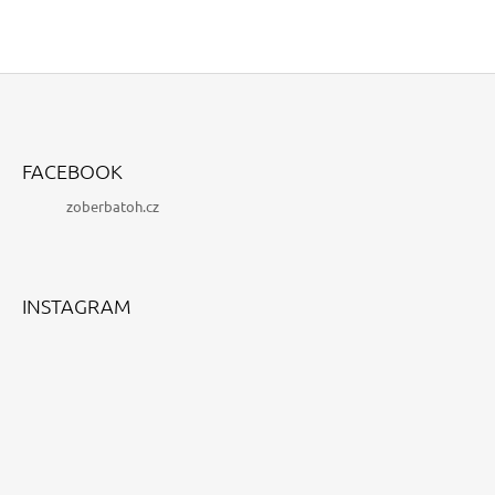
Z
Á
FACEBOOK
P
zoberbatoh.cz
A
T
Í
INSTAGRAM