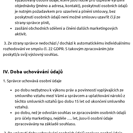
objednávky (jméno a adresa, kontakt), poskytnutí osobních údajů
je nutným požadavkem pro uzavření a plnění smlouvy, bez
poskytnutí osobních údajů není možné smlouvu uzavřít či jí ze
strany správce plnit,
zasílání obchodních sdělení a činění dalších marketingových
aktivit.
3. Ze strany správce nedochází / dochází k automatickému individuálnímu
rozhodování ve smyslu čl. 22 GDPR. S takovým zpracováním jste
poskytl/a svůj výslovný souhlas.
IV.
Doba uchovávání údajů
1. Správce uchovává osobní údaje
po dobu nezbytnou k výkonu práv a povinností vyplývajících ze
smluvního vztahu mezi Vámi a správcem a uplatňování nároků z
těchto smluvních vztahů (po dobu 15 let od ukončení smluvního
vztahu).
po dobu, než je odvolán souhlas se zpracováním osobních údajů
pro účely marketingu, nejdéle …. let, jsou-li osobní údaje
zpracovávány na základě souhlasu.
2. Po uplynutí doby uchovávání osobních údajů správce osobní údaje