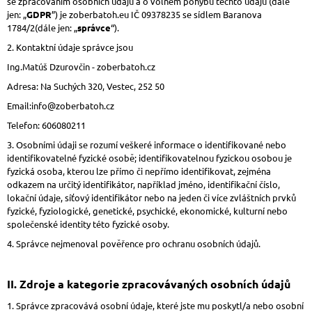
se zpracováním osobních údajů a o volném pohybu těchto údajů (dále
A
jen: „
GDPR
”) je zoberbatoh.eu IČ 09378235 se sídlem Baranova
1784/2(dále jen: „
správce
“).
J
2. Kontaktní údaje správce jsou
Í
Ing.Matúš Dzurovčin - zoberbatoh.cz
T
?
Adresa: Na Suchých 320, Vestec, 252 50
Email:info@zoberbatoh.cz
Telefon: 606080211
3. Osobními údaji se rozumí veškeré informace o identifikované nebo
identifikovatelné fyzické osobě; identifikovatelnou fyzickou osobou je
HLEDAT
fyzická osoba, kterou lze přímo či nepřímo identifikovat, zejména
odkazem na určitý identifikátor, například jméno, identifikační číslo,
lokační údaje, síťový identifikátor nebo na jeden či více zvláštních prvků
fyzické, fyziologické, genetické, psychické, ekonomické, kulturní nebo
D
společenské identity této fyzické osoby.
O
P
4. Správce nejmenoval pověřence pro ochranu osobních údajů.
O
R
U
II.
Zdroje a kategorie zpracovávaných osobních údajů
Č
1. Správce zpracovává osobní údaje, které jste mu poskytl/a nebo osobní
U