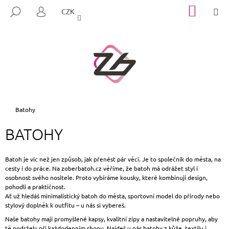
K
Přejít
NÁKUP
M
HLEDAT
CZK
na
KOŠÍK
O
PŘIHLÁŠENÍ
ZPĚT
ZPĚT
obsah
Š
Í
C
K
O
P
O
T
Domů
Batohy
Ř
BATOHY
E
B
U
Batoh je víc než jen způsob, jak přenést pár věcí. Je to společník do města, na
cesty i do práce. Na zoberbatoh.cz věříme, že batoh má odrážet styl i
J
osobnost svého nositele. Proto vybíráme kousky, které kombinují design,
E
pohodlí a praktičnost.
Ať už hledáš minimalistický batoh do města, sportovní model do přírody nebo
T
stylový doplněk k outfitu – u nás si vybereš.
E
Naše batohy mají promyšlené kapsy, kvalitní zipy a nastavitelné popruhy, aby
N
tě podržely při každodenním shonu. Najdeš u nás batohy z kůže, textilu i