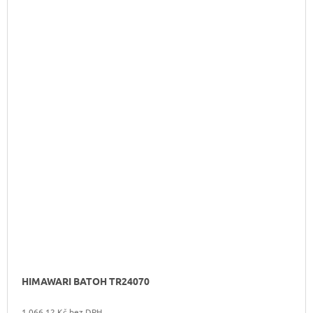
HIMAWARI BATOH TR24070
1 066,12 Kč bez DPH