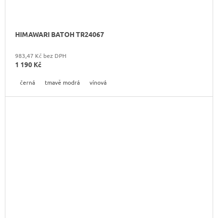
HIMAWARI BATOH TR24067
983,47 Kč bez DPH
1 190 Kč
černá
tmavě modrá
vínová