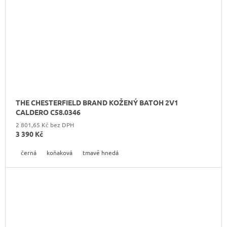
THE CHESTERFIELD BRAND KOŽENÝ BATOH 2V1
CALDERO C58.0346
2 801,65 Kč bez DPH
3 390 Kč
černá
koňaková
tmavě hnedá