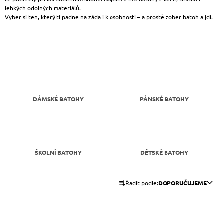
lehkých odolných materiálů.
A
Vyber si ten, který ti padne na záda i k osobnosti – a prostě zober batoh a jdi.
J
Í
T
?
DÁMSKÉ BATOHY
PÁNSKÉ BATOHY
HLEDAT
ŠKOLNÍ BATOHY
DĚTSKÉ BATOHY
D
O
P
Ř
O
Řadit podle:
DOPORUČUJEME
A
R
U
Z
Č
E
U