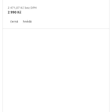
2 471,07 Kč bez DPH
2 990 Kč
černá
hnědá