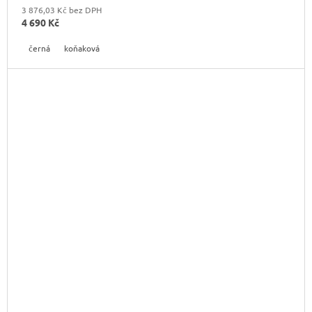
3 876,03 Kč bez DPH
4 690 Kč
černá
koňaková