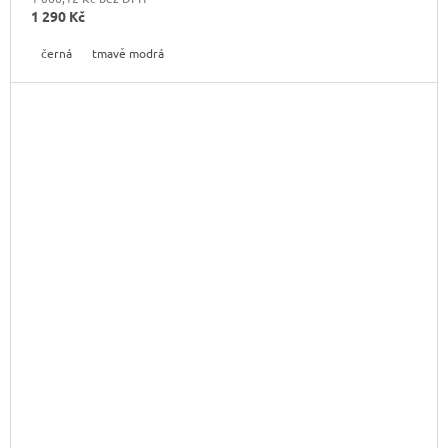
1 290 Kč
černá
tmavě modrá