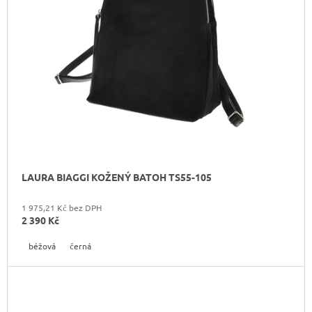
O
D
U
K
T
Ů
LAURA BIAGGI KOŽENÝ BATOH TS55-105
1 975,21 Kč bez DPH
2 390 Kč
béžová
černá