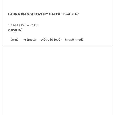
LAURA BIAGGI KOŽENÝ BATOH TS-AB947
1 694,21 Kč bez DPH
2 050 Kč
černá
krémová
světle béžová
tmavě hnedá