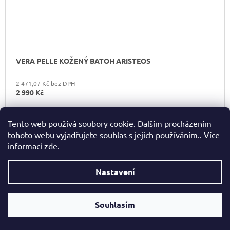
VERA PELLE KOŽENÝ BATOH ARISTEOS
2 471,07 Kč bez DPH
2 990 Kč
červená
koňaková
tmavě hnedá
Tento web používá soubory cookie. Dalším procházením
tohoto webu vyjadřujete souhlas s jejich používáním.. Více
informací
zde
.
Nastavení
Souhlasím