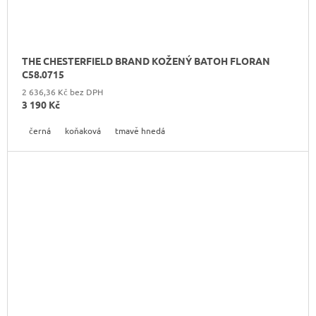
THE CHESTERFIELD BRAND KOŽENÝ BATOH FLORAN
C58.0715
2 636,36 Kč bez DPH
3 190 Kč
černá
koňaková
tmavě hnedá