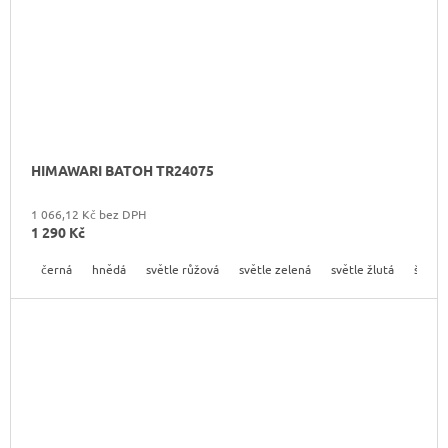
HIMAWARI BATOH TR24075
1 066,12 Kč bez DPH
1 290 Kč
černá
hnědá
světle růžová
světle zelená
světle žlutá
šedá