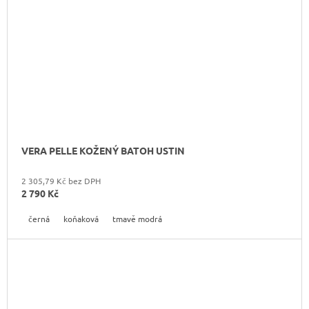
VERA PELLE KOŽENÝ BATOH USTIN
2 305,79 Kč bez DPH
2 790 Kč
černá
koňaková
tmavě modrá