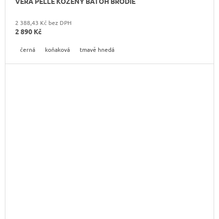
VERA PELLE KOŽENÝ BATOH BRODIE
2 388,43 Kč bez DPH
2 890 Kč
černá
koňaková
tmavě hnedá