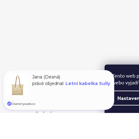
P
A
T
Í
Tento web p
Jana (Desná)
webu vyjadřu
právě objednal:
Letní kabelka Sully
Nastaven
Overenyweb.cz
PŘIJÍMÁME ONLINE PLATBY