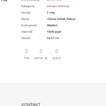
Kategorie
:
Dámské klobouky
Záruka
:
2 roky
Barva
:
růžová, hnědá, fialová
Dostupnost
:
Skladem
Materiál
:
100% papír
Obvod
:
54-57 cm
TISK
ZEPTAT SE
SDÍLET
KONTAKT