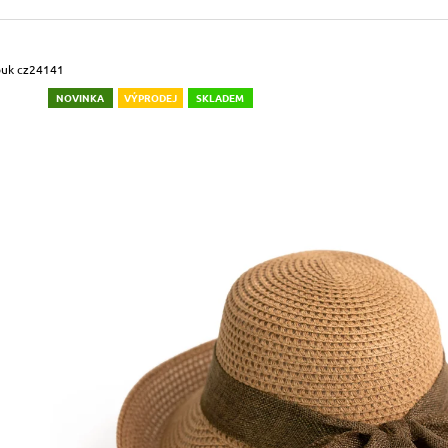
490 Kč
699 Kč
Původně:
590 Kč
Původně:
799 Kč
ouk cz24141
NOVINKA
VÝPRODEJ
SKLADEM