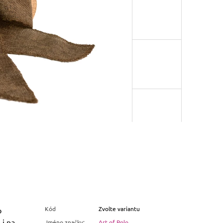
Kód
Zvolte variantu
o
 i na
Jméno značky
:
Art of Polo