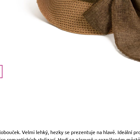
lobouček. Velmi lehký, hezky se prezentuje na hlavě. Ideální pr
ice romantických stylizací. Hodí se zároveň v rozpáleném městě