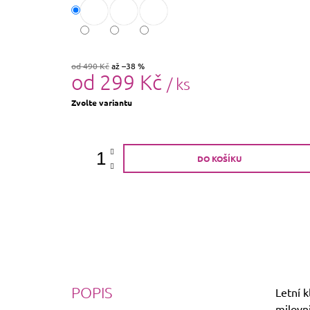
od 490 Kč
až –38 %
od
299 Kč
/ ks
Měrná
Zvolte variantu
cena:
DO KOŠÍKU
POPIS
Letní k
milovn