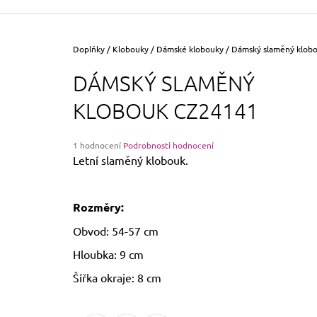
355 Kč
Původně:
390 Kč
Domů
Doplňky
/
Klobouky
/
Dámské klobouky
/
Dámský slaměný klob
DÁMSKÝ SLAMĚNÝ
KLOBOUK CZ24141
Průměrné
1 hodnocení
Podrobnosti hodnocení
hodnocení
Letní slaměný klobouk.
produktu
je
5,0
Rozměry:
z
5
Obvod: 54-57 cm
hvězdiček.
Hloubka: 9 cm
Šířka okraje: 8 cm