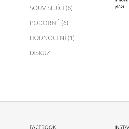
pláži.
SOUVISEJÍCÍ (6)
PODOBNÉ (6)
HODNOCENÍ (1)
DISKUZE
Z
Á
FACEBOOK
INST