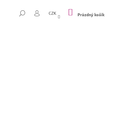
NÁKUPNÍ
HLEDAT
CZK
KOŠÍK
Prázdný košík
PŘIHLÁŠENÍ
Následující
SULLY