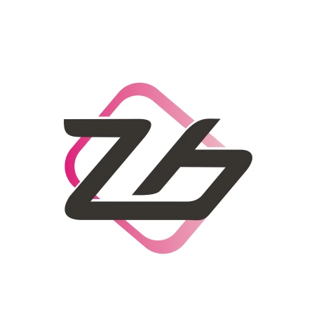
CO POTŘEBUJETE NAJÍT?
HLEDAT
DOPORUČUJEME
DÁMSKÝ SLAMĚNÝ KLOBOUK CZ25278
LETNÍ KABELKA 