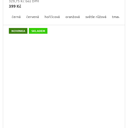
329,75 Kč bez DPH
399 Kč
černá
červená
hořčicová
oranžová
světle růžová
tmavě mo
NOVINKA
SKLADEM