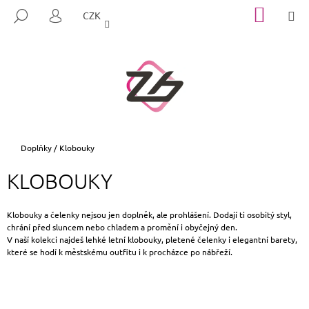
K
Přejít
NÁKUP
M
HLEDAT
CZK
na
KOŠÍK
O
PŘIHLÁŠENÍ
ZPĚT
ZPĚT
obsah
Š
Í
C
K
O
P
O
T
Domů
Doplňky
/
Klobouky
Ř
KLOBOUKY
E
B
U
Klobouky a čelenky nejsou jen doplněk, ale prohlášení. Dodají ti osobitý styl,
chrání před sluncem nebo chladem a promění i obyčejný den.
J
V naší kolekci najdeš lehké letní klobouky, pletené čelenky i elegantní barety,
E
které se hodí k městskému outfitu i k procházce po nábřeží.
T
E
N