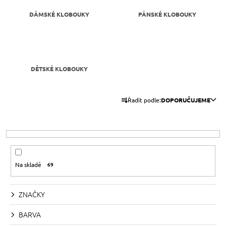
A
DÁMSKÉ KLOBOUKY
PÁNSKÉ KLOBOUKY
J
Í
T
?
DĚTSKÉ KLOBOUKY
Ř
Řadit podle:
DOPORUČUJEME
A
HLEDAT
Z
E
N
D
Í
Na skladě
69
O
P
P
R
O
ZNAČKY
R
O
U
D
BARVA
Č
U