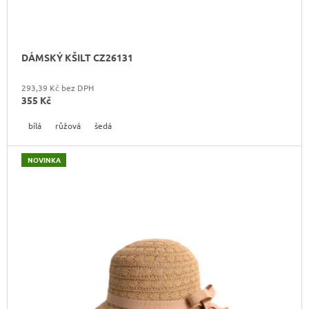
DÁMSKÝ KŠILT CZ26131
293,39 Kč bez DPH
355 Kč
bílá
růžová
šedá
NOVINKA