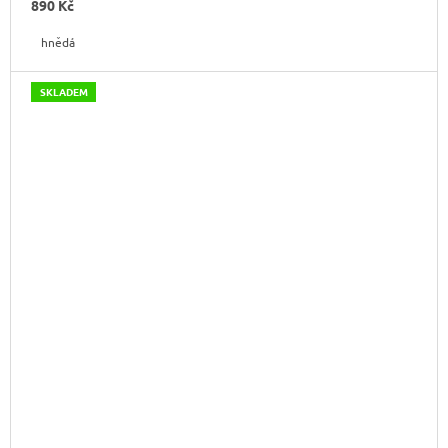
890 Kč
hnědá
SKLADEM