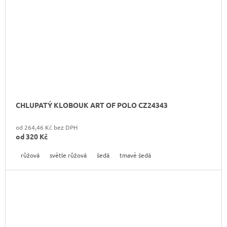
CHLUPATÝ KLOBOUK ART OF POLO CZ24343
od 264,46 Kč bez DPH
od
320 Kč
růžová
světle růžová
šedá
tmavě šedá