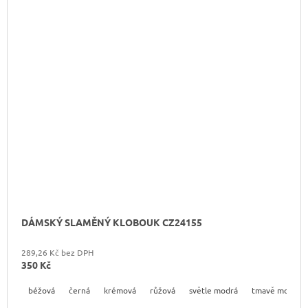
DÁMSKÝ SLAMĚNÝ KLOBOUK CZ24155
289,26 Kč bez DPH
350 Kč
béžová
černá
krémová
růžová
světle modrá
tmavě modrá