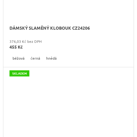
DÁMSKÝ SLAMĚNÝ KLOBOUK CZ24206
376,03 Kč bez DPH
455 Kč
béžová
černá
hnědá
SKLADEM