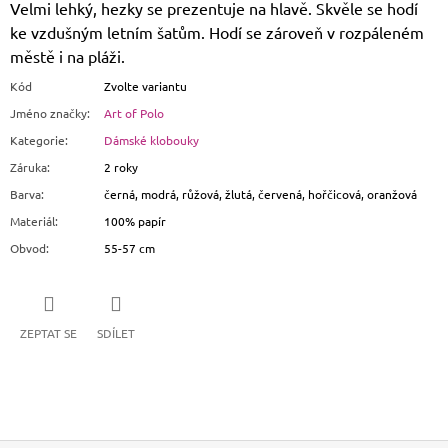
Velmi lehký, hezky se prezentuje na hlavě. Skvěle se hodí
ke vzdušným letním šatům. Hodí se zároveň v rozpáleném
městě i na pláži.
Kód
Zvolte variantu
Jméno značky
:
Art of Polo
Kategorie
:
Dámské klobouky
Záruka
:
2 roky
Barva
:
černá, modrá, růžová, žlutá, červená, hořčicová, oranžová
Materiál
:
100% papír
Obvod
:
55-57 cm
ZEPTAT SE
SDÍLET