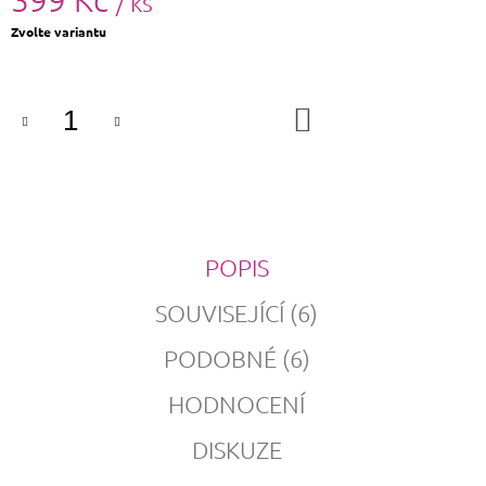
/ ks
Měrná
Zvolte variantu
cena:
DO
KOŠÍKU
POPIS
SOUVISEJÍCÍ (6)
PODOBNÉ (6)
HODNOCENÍ
DISKUZE