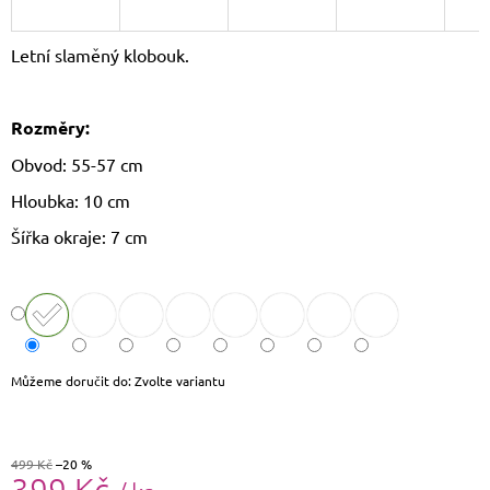
J
E
Letní slaměný klobouk.
M
E
Rozměry:
KOŽENÝ
BATOH
Obvod: 55-57 cm
LAURA
BIAGGI
Hloubka: 10 cm
TS04-
274
Šířka okraje: 7 cm
2
190
Kč
Původně:
2
290
Kč
Můžeme doručit do:
Zvolte variantu
499 Kč
–20 %
399 Kč