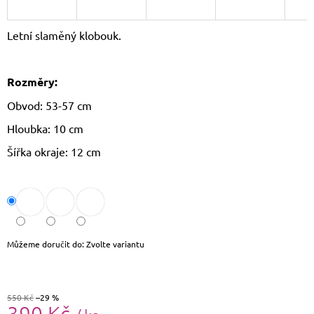
J
E
Letní slaměný klobouk.
M
E
Rozměry:
THE
CHESTERFIELD
Obvod: 53-57 cm
BRAND
PÁNSKÁ
Hloubka: 10 cm
KOŽENÁ
PENĚŽENKA
Šířka okraje: 12 cm
RFID
CURTIS
C08.0512
1
090
Kč
Původně:
1
Můžeme doručit do:
Zvolte variantu
190
Kč
550 Kč
–29 %
390 Kč