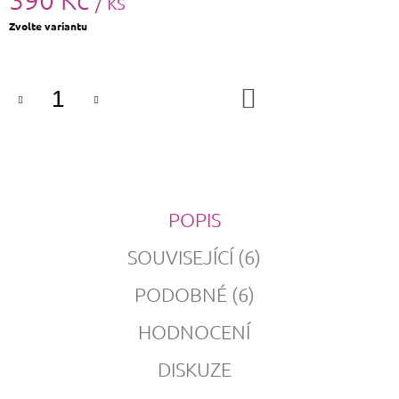
/ ks
Měrná
Zvolte variantu
cena:
DO
KOŠÍKU
POPIS
SOUVISEJÍCÍ (6)
PODOBNÉ (6)
HODNOCENÍ
DISKUZE