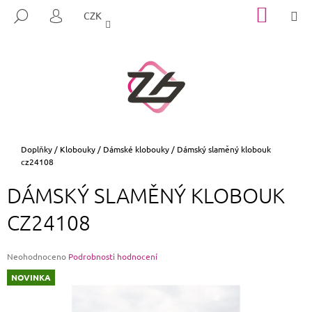
K
Přejít
NÁKUP
M
HLEDAT
CZK
na
KOŠÍK
O
PŘIHLÁŠENÍ
ZPĚT
ZPĚT
obsah
Š
Í
C
K
O
P
O
T
Domů
Doplňky
/
Klobouky
/
Dámské klobouky
/
Dámský slaměný klobouk
cz24108
Ř
E
DÁMSKÝ SLAMĚNÝ KLOBOUK
B
CZ24108
U
J
E
Průměrné
Neohodnoceno
Podrobnosti hodnocení
hodnocení
T
NOVINKA
produktu
E
je
0,0
N