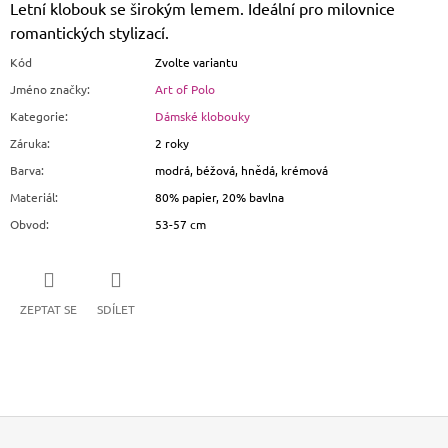
Letní klobouk se širokým lemem. Ideální pro milovnice
romantických stylizací.
Kód
Zvolte variantu
Jméno značky
:
Art of Polo
Kategorie
:
Dámské klobouky
Záruka
:
2 roky
Barva
:
modrá, béžová, hnědá, krémová
Materiál
:
80% papier, 20% bavlna
Obvod
:
53-57 cm
ZEPTAT SE
SDÍLET