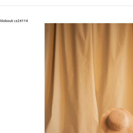
490 Kč
699 Kč
Původně:
590 Kč
Původně:
799 Kč
 klobouk cz24114