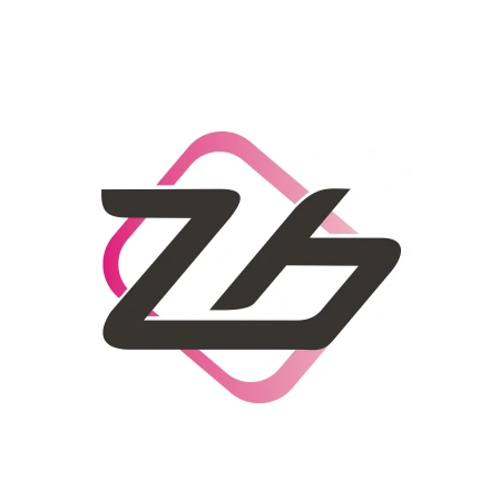
CO POTŘEBUJETE NAJÍT?
HLEDAT
DOPORUČUJEME
DÁMSKÝ SLAMĚNÝ KLOBOUK CZ25278
LETNÍ KABELKA 