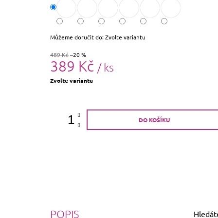
Můžeme doručit do:
Zvolte variantu
489 Kč
–20 %
389 Kč
/ ks
Měrná
Zvolte variantu
cena:
DO KOŠÍKU
POPIS
Hledáte