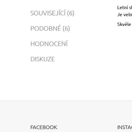
Letní s
SOUVISEJÍCÍ (6)
Je velm
Skvěle
PODOBNÉ (6)
HODNOCENÍ
DISKUZE
Z
Á
FACEBOOK
INST
P