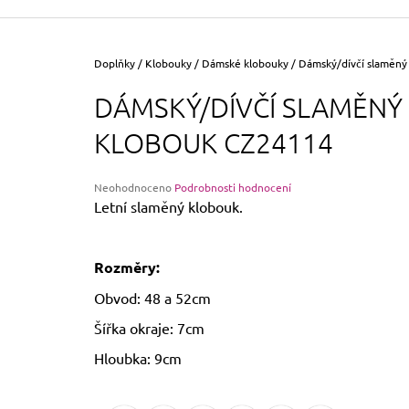
355 Kč
Původně:
390 Kč
Domů
Doplňky
/
Klobouky
/
Dámské klobouky
/
Dámský/dívčí slaměný
DÁMSKÝ/DÍVČÍ SLAMĚNÝ
KLOBOUK CZ24114
Průměrné
Neohodnoceno
Podrobnosti hodnocení
hodnocení
Letní slaměný klobouk.
produktu
je
0,0
Rozměry:
z
5
Obvod: 48 a 52cm
hvězdiček.
Šířka okraje: 7cm
Hloubka: 9cm