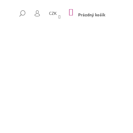
NÁKUPNÍ
HLEDAT
CZK
KOŠÍK
Prázdný košík
PŘIHLÁŠENÍ
Následující
SULLY