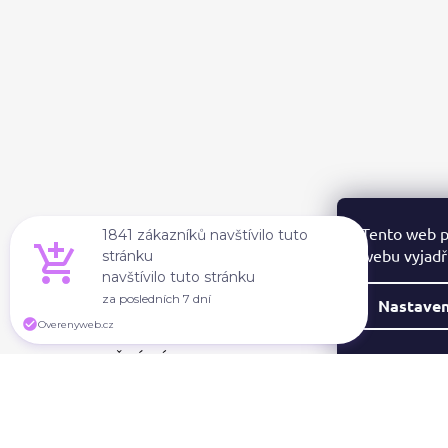
A
T
Í
Tento web p
1841 zákazníků navštívilo tuto
webu vyjadřu
stránku
navštívilo tuto stránku
za posledních 7 dní
Nastaven
Overenyweb.cz
PŘIJÍMÁME ONLINE PLATBY