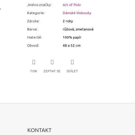
Jméno značky
:
Art of Polo
.
Kategorie
:
Dámské klobouky
Záruka
:
2 roky
Barva
:
růžová, smetanová
Materiál
:
100% papír
Obvod
:
48 a 52 cm
TISK
ZEPTAT SE
SDÍLET
KONTAKT