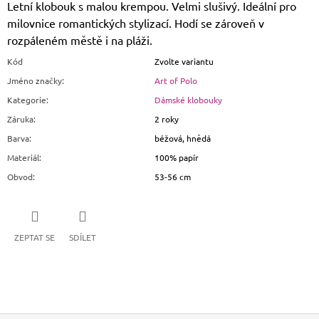
Letní klobouk s malou krempou. Velmi slušivý. Ideální pro
milovnice romantických stylizací. Hodí se zároveň v
rozpáleném městě i na pláži.
Kód
Zvolte variantu
Jméno značky
:
Art of Polo
Kategorie
:
Dámské klobouky
Záruka
:
2 roky
Barva
:
béžová, hnědá
Materiál
:
100% papír
Obvod
:
53-56 cm
ZEPTAT SE
SDÍLET