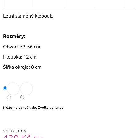
J
E
Letní slaměný klobouk.
M
E
Rozměry:
THE
CHESTERFIELD
Obvod: 53-56 cm
BRAND
PÁNSKÁ
Hloubka: 12 cm
KOŽENÁ
PENĚŽENKA
Šířka okraje: 8 cm
RFID
CURTIS
C08.0512
1
090
Kč
Původně:
1
Můžeme doručit do:
Zvolte variantu
190
Kč
520 Kč
–19 %
420 Kč