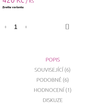
/ ks
Měrná
Zvolte variantu
cena:
DO
KOŠÍKU
POPIS
SOUVISEJÍCÍ (6)
PODOBNÉ (6)
HODNOCENÍ (1)
DISKUZE