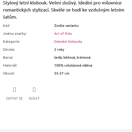
Stylový letní klobouk. Velmi slušivý. Ideální pro milovnice
romantických stylizací. Skvěle se hodí ke vzdušným letním
šatům.
Kód
Zvolte variantu
Jméno značky
:
Art of Polo
Kategorie
:
Dámské klobouky
Záruka
:
2 roky
Barva
:
šedá, béžová, krémová
Materiál
:
100% celulózová vlákna
Obvod
:
55-57 cm
ZEPTAT SE
SDÍLET