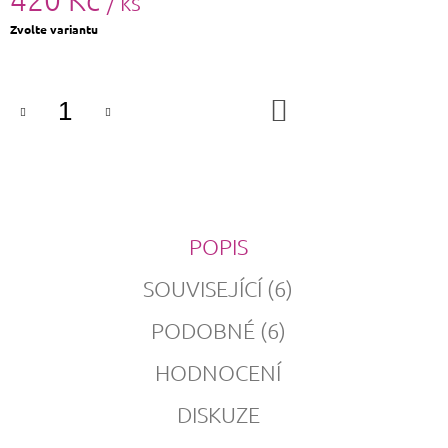
/ ks
Měrná
Zvolte variantu
cena:
DO
KOŠÍKU
POPIS
SOUVISEJÍCÍ (6)
PODOBNÉ (6)
HODNOCENÍ
DISKUZE