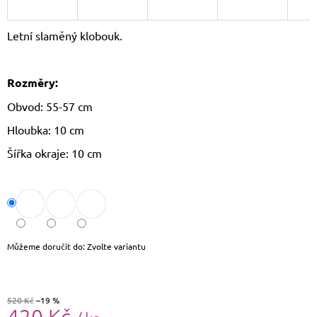
J
E
Letní slaměný klobouk.
M
E
Rozměry:
LAURA
BIAGGI
Obvod: 55-57 cm
KOŽENÁ
CROSSBODY
Hloubka: 10 cm
KABELKA
TS64-
Šířka okraje: 10 cm
15
1
490
Kč
Původně:
1
790
Kč
Můžeme doručit do:
Zvolte variantu
520 Kč
–19 %
420 Kč