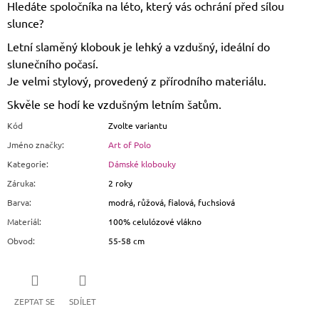
Hledáte spoločníka na léto, který vás ochrání před sílou
slunce?
Letní slaměný klobouk je lehký a vzdušný, ideální do
slunečního počasí.
Je velmi stylový, provedený z přírodního materiálu.
Skvěle se hodí ke vzdušným letním šatům.
Kód
Zvolte variantu
Jméno značky
:
Art of Polo
Kategorie
:
Dámské klobouky
Záruka
:
2 roky
Barva
:
modrá, růžová, fialová, fuchsiová
Materiál
:
100% celulózové vlákno
Obvod
:
55-58 cm
ZEPTAT SE
SDÍLET