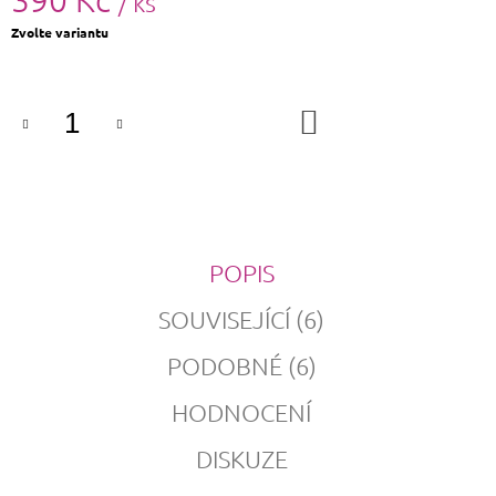
/ ks
Měrná
Zvolte variantu
cena:
DO
KOŠÍKU
POPIS
SOUVISEJÍCÍ (6)
PODOBNÉ (6)
HODNOCENÍ
DISKUZE