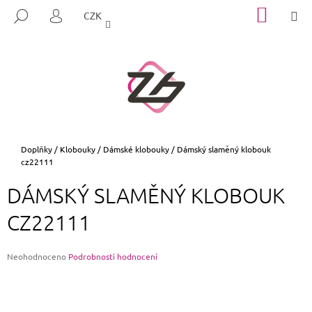
K
Přejít
NÁKUP
M
HLEDAT
CZK
na
KOŠÍK
O
PŘIHLÁŠENÍ
ZPĚT
ZPĚT
obsah
Š
Í
C
K
O
P
O
T
Domů
Doplňky
/
Klobouky
/
Dámské klobouky
/
Dámský slaměný klobouk
cz22111
Ř
E
DÁMSKÝ SLAMĚNÝ KLOBOUK
B
CZ22111
U
J
E
Průměrné
Neohodnoceno
Podrobnosti hodnocení
hodnocení
T
produktu
E
je
0,0
N