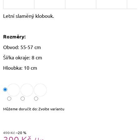
J
E
Letní slaměný klobouk.
M
E
Rozměry:
DÁMSKÝ
SLAMĚNÝ
Obvod: 55-57 cm
KLOBOUK
CZ25278
Šířka okraje: 8 cm
490
Kč
Hloubka: 10 cm
Původně:
590
Kč
Můžeme doručit do:
Zvolte variantu
490 Kč
–20 %
390 Kč