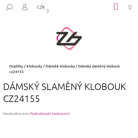
K
Přejít
NÁKUP
M
HLEDAT
CZK
na
KOŠÍK
O
PŘIHLÁŠENÍ
ZPĚT
ZPĚT
obsah
Š
Í
C
K
O
P
O
T
Domů
Doplňky
/
Klobouky
/
Dámské klobouky
/
Dámský slaměný klobouk
cz24155
Ř
E
DÁMSKÝ SLAMĚNÝ KLOBOUK
B
CZ24155
U
J
E
Průměrné
Neohodnoceno
Podrobnosti hodnocení
hodnocení
T
produktu
E
je
0,0
N