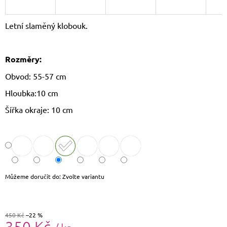
J
E
Letní slaměný klobouk.
M
E
Rozměry:
LAURA
BIAGGI
Obvod: 55-57 cm
KOŽENÁ
CROSSBODY
Hloubka:10 cm
KABELKA
TS64-
Šířka okraje: 10 cm
15
1
490
Kč
Původně:
1
790
Kč
Můžeme doručit do:
Zvolte variantu
450 Kč
–22 %
350 Kč