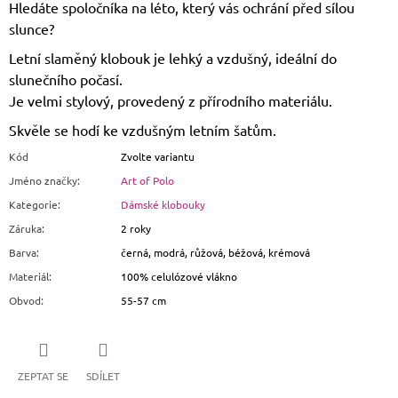
Hledáte spoločníka na léto, který vás ochrání před sílou
slunce?
Letní slaměný klobouk je lehký a vzdušný, ideální do
slunečního počasí.
Je velmi stylový, provedený z přírodního materiálu.
Skvěle se hodí ke vzdušným letním šatům.
Kód
Zvolte variantu
Jméno značky
:
Art of Polo
Kategorie
:
Dámské klobouky
Záruka
:
2 roky
Barva
:
černá, modrá, růžová, béžová, krémová
Materiál
:
100% celulózové vlákno
Obvod
:
55-57 cm
ZEPTAT SE
SDÍLET