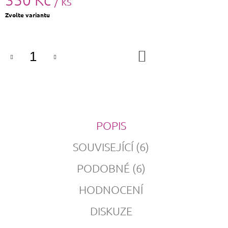
/ ks
Měrná
Zvolte variantu
cena:
DO
KOŠÍKU
POPIS
SOUVISEJÍCÍ (6)
PODOBNÉ (6)
HODNOCENÍ
DISKUZE