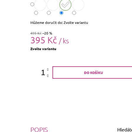
Můžeme doručit do:
Zvolte variantu
495 Kč
–20 %
395 Kč
/ ks
Měrná
Zvolte variantu
cena:
DO KOŠÍKU
POPIS
Hledáte