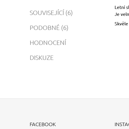
Letní s
SOUVISEJÍCÍ (6)
Je velm
Skvěle
PODOBNÉ (6)
HODNOCENÍ
DISKUZE
Z
Á
FACEBOOK
INST
P