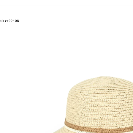
490 Kč
699 Kč
Původně:
590 Kč
Původně:
799 Kč
ouk cz22108