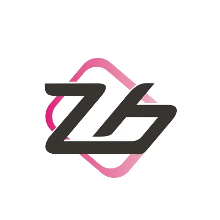
CO POTŘEBUJETE NAJÍT?
HLEDAT
DOPORUČUJEME
DÁMSKÝ SLAMĚNÝ KLOBOUK CZ25278
LETNÍ KABELKA 