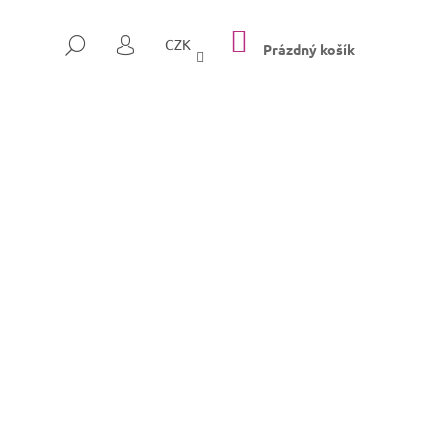
NÁKUPNÍ
HLEDAT
CZK
KOŠÍK
Prázdný košík
PŘIHLÁŠENÍ
Následující
SULLY