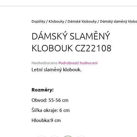
355 Kč
Původně:
390 Kč
Domů
Doplňky
/
Klobouky
/
Dámské klobouky
/
Dámský slaměný klob
DÁMSKÝ SLAMĚNÝ
KLOBOUK CZ22108
Průměrné
Neohodnoceno
Podrobnosti hodnocení
hodnocení
Letní slaměný klobouk.
produktu
je
0,0
Rozměry:
z
5
Obvod: 55-56 cm
hvězdiček.
Šířka okraje: 6 cm
Hloubka:9 cm