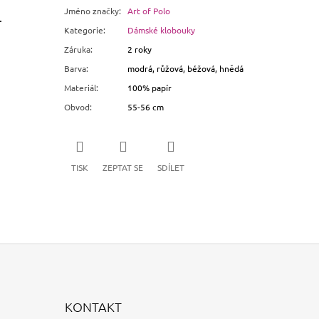
Jméno značky
:
Art of Polo
.
Kategorie
:
Dámské klobouky
Záruka
:
2 roky
Barva
:
modrá, růžová, béžová, hnědá
Materiál
:
100% papír
Obvod
:
55-56 cm
TISK
ZEPTAT SE
SDÍLET
KONTAKT