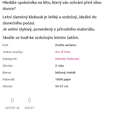
Hledáte spoločníka na léto, který vás ochrání před sílou
slunce?
Letní slaměný klobouk je lehký a vzdušný, ideální do
slunečního počasí.
Je velmi stylový, provedený z přírodního materiálu.
Skvěle se hodí ke vzdušným letním šatům.
Kód
Zvolte variantu
Jméno značky
:
Art of Polo
Kategorie
:
Dámské klobouky
Záruka
:
2 roky
Barva
:
béžová, hnědá
Materiál
:
100% papír
Obvod
:
55-57 cm
ZEPTAT SE
SDÍLET