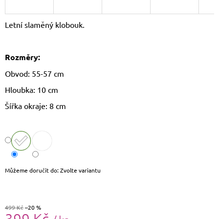
J
E
Letní slaměný klobouk.
M
E
Rozměry:
LETNÍ
CROSSBODY
Obvod: 55-57 cm
KABELKA
JOY
Hloubka: 10 cm
620
Kč
Šířka okraje: 8 cm
Původně:
799
Kč
Můžeme doručit do:
Zvolte variantu
499 Kč
–20 %
399 Kč