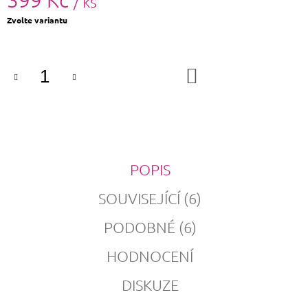
/ ks
Měrná
Zvolte variantu
cena:
DO
KOŠÍKU
POPIS
SOUVISEJÍCÍ (6)
PODOBNÉ (6)
HODNOCENÍ
DISKUZE