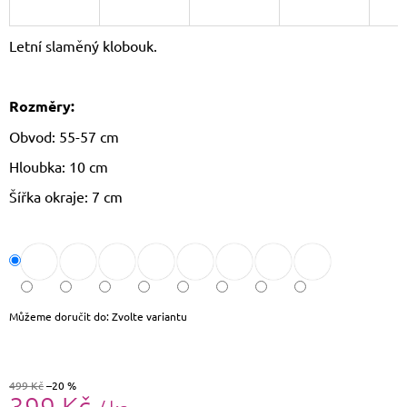
J
E
Letní slaměný klobouk.
M
E
Rozměry:
DÁMSKÝ
SLAMĚNÝ
Obvod: 55-57 cm
KLOBOUK
CZ25278
Hloubka: 10 cm
490
Kč
Šířka okraje: 7 cm
Původně:
590
Kč
Můžeme doručit do:
Zvolte variantu
499 Kč
–20 %
399 Kč