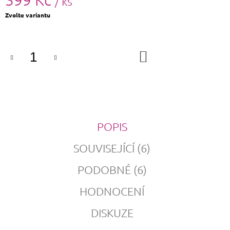
/ ks
Měrná
Zvolte variantu
cena:
DO
KOŠÍKU
POPIS
SOUVISEJÍCÍ (6)
PODOBNÉ (6)
HODNOCENÍ
DISKUZE