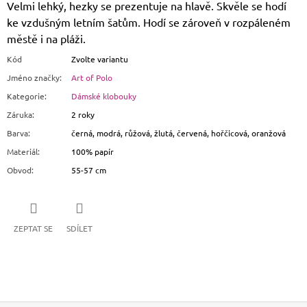
Velmi lehký, hezky se prezentuje na hlavě. Skvěle se hodí
ke vzdušným letním šatům. Hodí se zároveň v rozpáleném
městě i na pláži.
Kód
Zvolte variantu
Jméno značky
:
Art of Polo
Kategorie
:
Dámské klobouky
Záruka
:
2 roky
Barva
:
černá, modrá, růžová, žlutá, červená, hořčicová, oranžová
Materiál
:
100% papír
Obvod
:
55-57 cm
ZEPTAT SE
SDÍLET