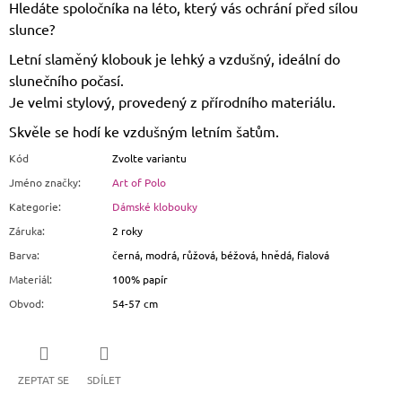
Hledáte spoločníka na léto, který vás ochrání před sílou
slunce?
Letní slaměný klobouk je lehký a vzdušný, ideální do
slunečního počasí.
Je velmi stylový, provedený z přírodního materiálu.
Skvěle se hodí ke vzdušným letním šatům.
Kód
Zvolte variantu
Jméno značky
:
Art of Polo
Kategorie
:
Dámské klobouky
Záruka
:
2 roky
Barva
:
černá, modrá, růžová, béžová, hnědá, fialová
Materiál
:
100% papír
Obvod
:
54-57 cm
ZEPTAT SE
SDÍLET