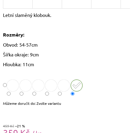
J
E
Letní slaměný klobouk.
M
E
Rozměry:
CROSSBODY
KABELKA
Obvod: 54-57cm
PAOLO
PERUZZI
Šířka okraje: 9cm
AY-
19
Hloubka: 11cm
1
590
Kč
Původně:
1
690
Kč
Můžeme doručit do:
Zvolte variantu
459 Kč
–21 %
359 Kč