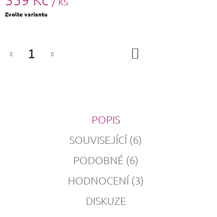
/ ks
Měrná
Zvolte variantu
cena:
DO
KOŠÍKU
POPIS
SOUVISEJÍCÍ (6)
PODOBNÉ (6)
HODNOCENÍ (3)
DISKUZE