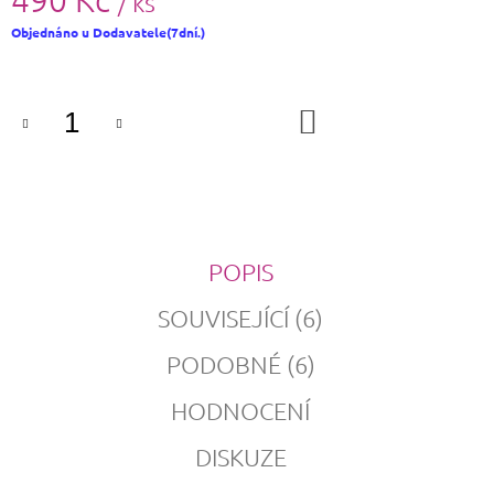
/ ks
Měrná
Objednáno u Dodavatele(7dní.)
cena:
DO
KOŠÍKU
POPIS
SOUVISEJÍCÍ (6)
PODOBNÉ (6)
HODNOCENÍ
DISKUZE