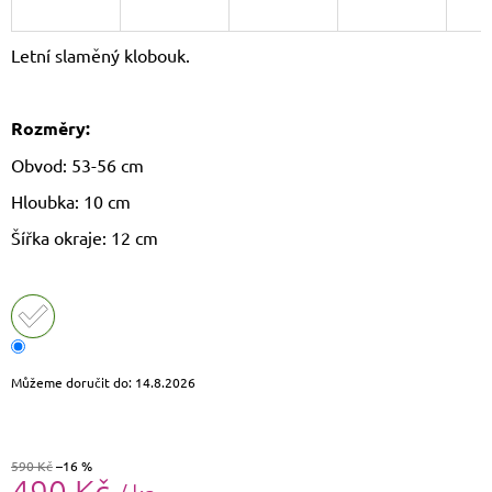
J
E
Letní slaměný klobouk.
M
E
Rozměry:
LAURA
BIAGGI
Obvod: 53-56 cm
KOŽENÁ
CROSSBODY
Hloubka: 10 cm
KABELKA
TS64-
Šířka okraje: 12 cm
15
1
490
Kč
Původně:
1
790
Kč
Můžeme doručit do:
14.8.2026
590 Kč
–16 %
490 Kč