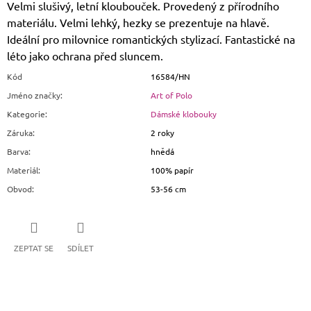
Velmi slušivý, letní kloubouček.
Provedený z přírodního
materiálu. Velmi lehký, hezky se prezentuje na hlavě.
Ideální pro milovnice romantických stylizací. Fantastické na
léto jako ochrana před sluncem.
Kód
16584/HN
Jméno značky
:
Art of Polo
Kategorie
:
Dámské klobouky
Záruka
:
2 roky
Barva
:
hnědá
Materiál
:
100% papír
Obvod
:
53-56 cm
ZEPTAT SE
SDÍLET