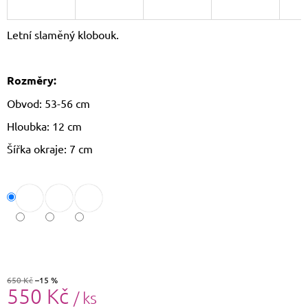
J
E
Letní slaměný klobouk.
M
E
Rozměry:
CROSSBODY
KABELKA
Obvod: 53-56 cm
PAOLO
PERUZZI
Hloubka: 12 cm
AY-
19
Šířka okraje: 7 cm
1
590
Kč
Původně:
1
690
Kč
650 Kč
–15 %
550 Kč
/ ks