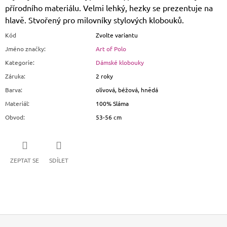
přírodního materiálu. Velmi lehký, hezky se prezentuje na
hlavě. Stvořený pro milovníky stylových klobouků.
Kód
Zvolte variantu
Jméno značky
:
Art of Polo
Kategorie
:
Dámské klobouky
Záruka
:
2 roky
Barva
:
olivová, béžová, hnědá
Materiál
:
100% Sláma
Obvod
:
53-56 cm
ZEPTAT SE
SDÍLET