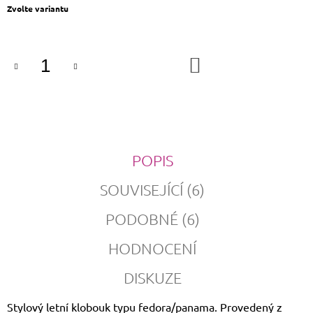
Měrná
Zvolte variantu
cena:
DO
KOŠÍKU
POPIS
SOUVISEJÍCÍ (6)
PODOBNÉ (6)
HODNOCENÍ
DISKUZE
Stylový letní klobouk typu fedora/panama. Provedený z