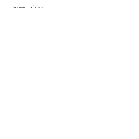
béžová
růžová