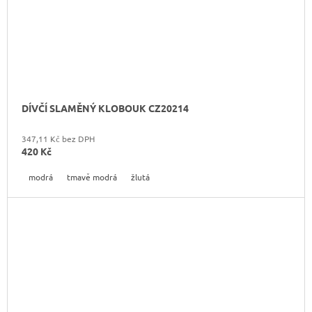
DÍVČÍ SLAMĚNÝ KLOBOUK CZ20214
347,11 Kč bez DPH
420 Kč
modrá
tmavě modrá
žlutá