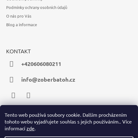
Podmínky ochrany osobních údajů
O nás pro Vás
Blog a informace
KONTAKT
+420606080211
info@zoberbatoh.cz
Facebook
Instagram
Tento web používá soubory cookie. Dalším procházením
tohoto webu vyjadřujete souhlas s jejich používáním.. Více
PŘIJÍMÁME ONLINE PLATBY
informací
zde
.