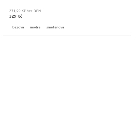
271,90 Kč bez DPH
329 Kč
béžová
modrá
smetanová