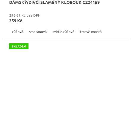
DÁMSKÝ/DÍVČÍ SLAMĚNÝ KLOBOUK CZ24159
296,69 Kč bez DPH
359 Kč
růžová
smetanová
světle růžová
tmavě modrá
SKLADEM