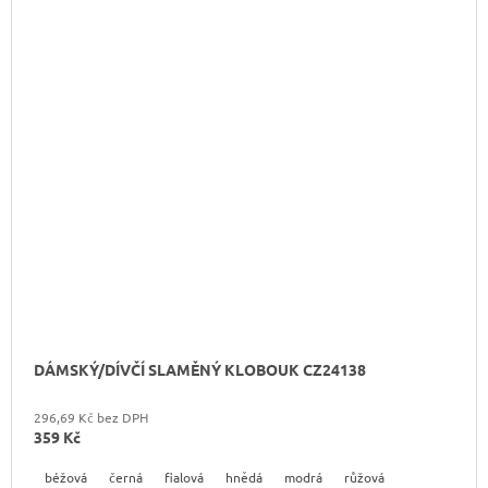
DÁMSKÝ/DÍVČÍ SLAMĚNÝ KLOBOUK CZ24138
296,69 Kč bez DPH
359 Kč
béžová
černá
fialová
hnědá
modrá
růžová