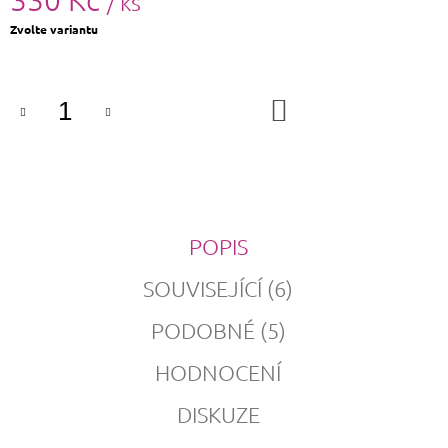
/ ks
Měrná
Zvolte variantu
cena:
DO
KOŠÍKU
POPIS
SOUVISEJÍCÍ (6)
PODOBNÉ (5)
HODNOCENÍ
DISKUZE