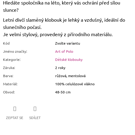
Hledáte spoločníka na léto, který vás ochrání před sílou
slunce?
Letní dívčí slaměný klobouk je lehký a vzdušný, ideální do
slunečního počasí.
Je velmi stylový, provedený z přírodního materiálu.
Kód
Zvolte variantu
Jméno značky
:
Art of Polo
Kategorie
:
Dětské klobouky
Záruka
:
2 roky
Barva
:
růžová, mentolová
Materiál
:
100% celulózové vlákno
Obvod
:
48-50 cm
ZEPTAT SE
SDÍLET