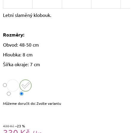
J
E
Letní slaměný klobouk.
M
E
Rozměry:
THE
CHESTERFIELD
Obvod: 48-50 cm
BRAND
PÁNSKÁ
Hloubka: 8 cm
KOŽENÁ
PENĚŽENKA
Šířka okraje: 7 cm
RFID
CURTIS
C08.0512
1
090
Kč
Původně:
1
Můžeme doručit do:
Zvolte variantu
190
Kč
430 Kč
–23 %
330 Kč