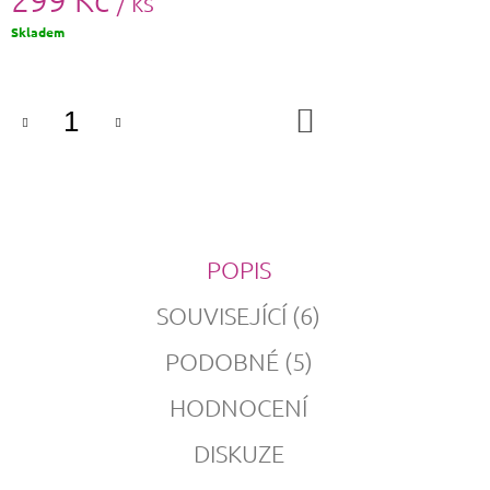
/ ks
Měrná
Skladem
cena:
DO
KOŠÍKU
POPIS
SOUVISEJÍCÍ (6)
PODOBNÉ (5)
HODNOCENÍ
DISKUZE