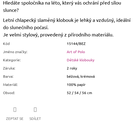
Hledáte spoločníka na léto, který vás ochrání před sílou
slunce?
Letní chlapecký slaměný klobouk je lehký a vzdušný, ideální
do slunečního počasí.
Je velmi stylový, provedený z přírodního materiálu.
Kód
15144/BEZ
Jméno značky
:
Art of Polo
Kategorie
:
Dětské klobouky
Záruka
:
2 roky
Barva
:
béžová, krémová
Materiál
:
100% papír
Obvod
:
52 / 54 / 56 cm
ZEPTAT SE
SDÍLET