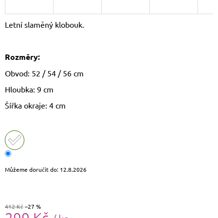
J
E
Letní slaměný klobouk.
M
E
Rozměry:
LAURA
BIAGGI
Obvod: 52 / 54 / 56 cm
KOŽENÁ
CROSSBODY
Hloubka: 9 cm
KABELKA
TS64-
Šířka okraje: 4 cm
15
1
490
Kč
Původně:
1
790
Kč
Můžeme doručit do:
12.8.2026
412 Kč
–27 %
299 Kč