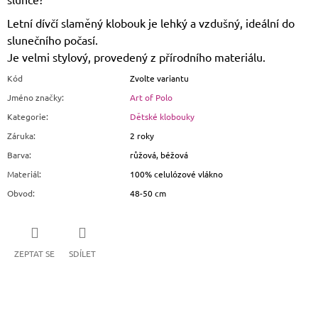
Letní dívčí slaměný klobouk je lehký a vzdušný, ideální do
slunečního počasí.
Je velmi stylový, provedený z přírodního materiálu.
Kód
Zvolte variantu
Jméno značky
:
Art of Polo
Kategorie
:
Dětské klobouky
Záruka
:
2 roky
Barva
:
růžová, béžová
Materiál
:
100% celulózové vlákno
Obvod
:
48-50 cm
ZEPTAT SE
SDÍLET