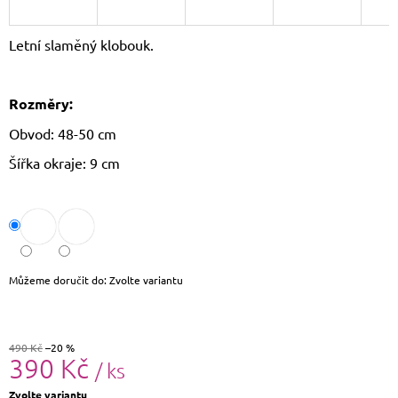
J
E
Letní slaměný klobouk.
M
E
Rozměry:
LETNÍ
KABELKA
Obvod: 48-50 cm
SULLY
699
Šířka okraje: 9 cm
Kč
Původně:
799
Kč
Můžeme doručit do:
Zvolte variantu
490 Kč
–20 %
390 Kč
/ ks
Měrná
Zvolte variantu