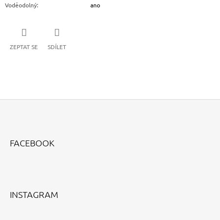
Voděodolný
:
ano
ZEPTAT SE
SDÍLET
Z
Á
FACEBOOK
P
A
T
Í
INSTAGRAM