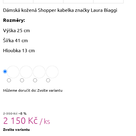
J
Dámská kožená Shopper kabelka značky Laura Biaggi
E
M
Rozměry:
E
Výška 25 cm
DÁMSKÝ
Šířka 41 cm
KŠILT
CZ26131
Hloubka 13 cm
355
Kč
Původně:
390
Kč
Můžeme doručit do:
Zvolte variantu
2 350 Kč
–8 %
2 150 Kč
/ ks
Měrná
Zvolte variantu
cena: