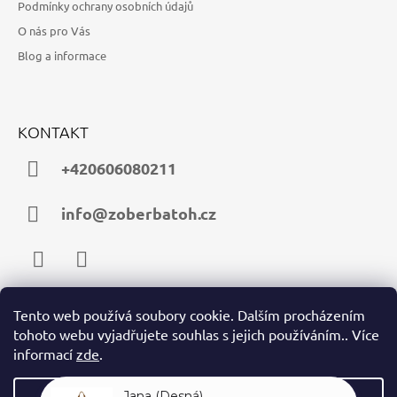
Podmínky ochrany osobních údajů
O nás pro Vás
Blog a informace
KONTAKT
+420606080211
info@zoberbatoh.cz
Facebook
Instagram
Tento web používá soubory cookie. Dalším procházením
tohoto webu vyjadřujete souhlas s jejich používáním.. Více
PŘIJÍMÁME ONLINE PLATBY
informací
zde
.