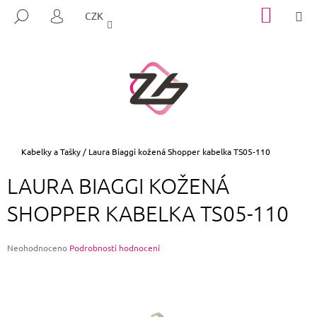
K
Přejít
NÁKUP
M
HLEDAT
CZK
na
KOŠÍK
O
PŘIHLÁŠENÍ
ZPĚT
ZPĚT
obsah
Š
Í
C
K
O
P
O
T
Domů
Kabelky a Tašky
/
Laura Biaggi kožená Shopper kabelka TS05-110
Ř
LAURA BIAGGI KOŽENÁ
E
B
SHOPPER KABELKA TS05-110
U
J
Průměrné
Neohodnoceno
Podrobnosti hodnocení
E
hodnocení
produktu
T
je
E
0,0
z
N