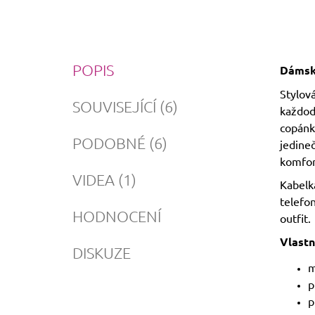
C
POPIS
Dámská
H
A
T
Stylová
G
SOUVISEJÍCÍ (6)
P
každod
T
P
copánk
O
PODOBNÉ (6)
V
jedine
E
D
komfor
A
L
VIDEA (1)
:
Kabelk
telefon
HODNOCENÍ
outfit.
Vlastn
DISKUZE
m
p
p