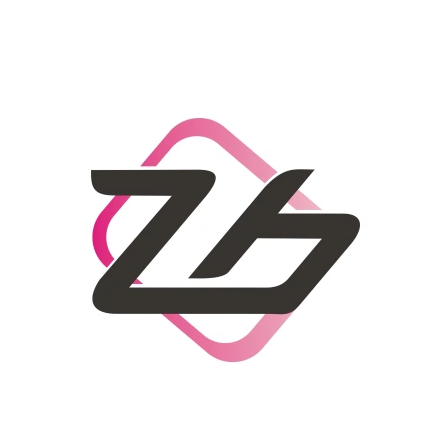
CO POTŘEBUJETE NAJÍT?
HLEDAT
DOPORUČUJEME
DÁMSKÝ SLAMĚNÝ KLOBOUK CZ25278
LETNÍ KABELKA 