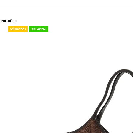
490 Kč
699 Kč
Původně:
590 Kč
Původně:
799 Kč
 Portofino
VÝPRODEJ
SKLADEM