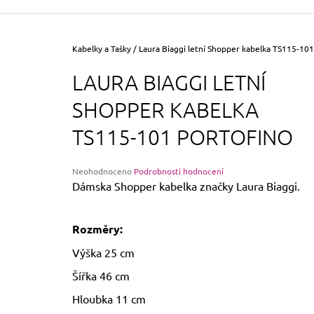
355 Kč
Původně:
390 Kč
Domů
Kabelky a Tašky
/
Laura Biaggi letní Shopper kabelka TS115-101
LAURA BIAGGI LETNÍ
SHOPPER KABELKA
TS115-101 PORTOFINO
Průměrné
Neohodnoceno
Podrobnosti hodnocení
hodnocení
Dámska Shopper kabelka značky Laura Biaggi.
produktu
je
0,0
Rozměry:
z
5
Výška 25 cm
hvězdiček.
Šířka 46 cm
Hloubka 11 cm