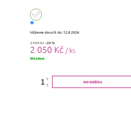
Můžeme doručit do:
12.8.2026
2 590 Kč
–20 %
2 050 Kč
/ ks
Měrná
Skladem
cena:
DO KOŠÍKU