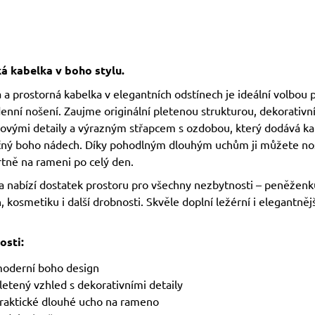
 kabelka v boho stylu.
 a prostorná kabelka v elegantních odstínech je ideální volbou 
enní nošení. Zaujme originální pletenou strukturou, dekorativn
ovými detaily a výrazným střapcem s ozdobou, který dodává ka
čný boho nádech. Díky pohodlným dlouhým uchům ji můžete no
tně na rameni po celý den.
a nabízí dostatek prostoru pro všechny nezbytnosti – peněženk
, kosmetiku i další drobnosti. Skvěle doplní ležérní i elegantnějš
osti:
oderní boho design
letený vzhled s dekorativními detaily
raktické dlouhé ucho na rameno