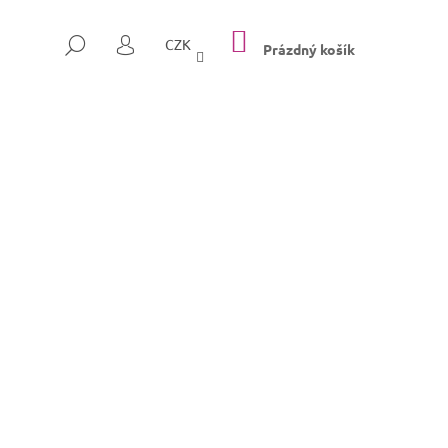
NÁKUPNÍ
HLEDAT
CZK
KOŠÍK
Prázdný košík
PŘIHLÁŠENÍ
Následující
SULLY