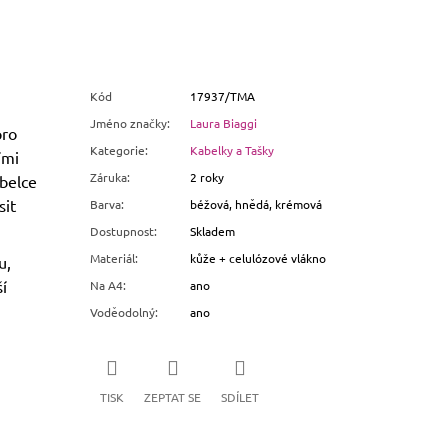
Kód
17937/TMA
Jméno značky
:
Laura Biaggi
pro
Kategorie
:
Kabelky a Tašky
ími
Záruka
:
2 roky
belce
sit
Barva
:
béžová, hnědá, krémová
Dostupnost
:
Skladem
Materiál
:
kůže + celulózové vlákno
u,
í
Na A4
:
ano
Voděodolný
:
ano
TISK
ZEPTAT SE
SDÍLET