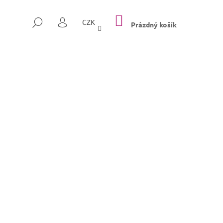
NÁKUPNÍ
HLEDAT
CZK
KOŠÍK
Prázdný košík
PŘIHLÁŠENÍ
Následující
SULLY