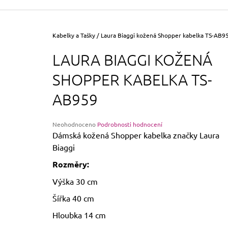
355 Kč
Původně:
390 Kč
Domů
Kabelky a Tašky
/
Laura Biaggi kožená Shopper kabelka TS-AB9
LAURA BIAGGI KOŽENÁ
SHOPPER KABELKA TS-
AB959
Průměrné
Neohodnoceno
Podrobnosti hodnocení
hodnocení
Dámská kožená Shopper kabelka značky Laura
produktu
Biaggi
je
0,0
Rozměry:
z
5
Výška 30 cm
hvězdiček.
Šířka 40 cm
Hloubka 14 cm