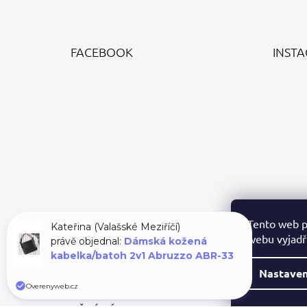
Z
Á
FACEBOOK
INST
P
A
T
Í
Tento web p
Kateřina (Valašské Meziříčí)
webu vyjadřu
právě objednal:
Dámská kožená
kabelka/batoh 2v1 Abruzzo ABR-33
Nastaven
Overenyweb.cz