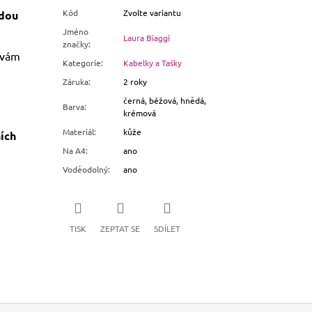
Kód
Zvolte variantu
ždou
Jméno
Laura Biaggi
značky
:
é vám
Kategorie
:
Kabelky a Tašky
Záruka
:
2 roky
černá, béžová, hnědá,
Barva
:
krémová
Materiál
:
kůže
ích
Na A4
:
ano
Voděodolný
:
ano
TISK
ZEPTAT SE
SDÍLET