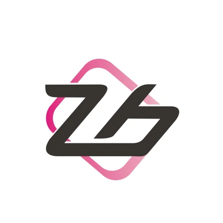
CO POTŘEBUJETE NAJÍT?
HLEDAT
DOPORUČUJEME
DÁMSKÝ SLAMĚNÝ KLOBOUK CZ25278
LETNÍ KABELKA 