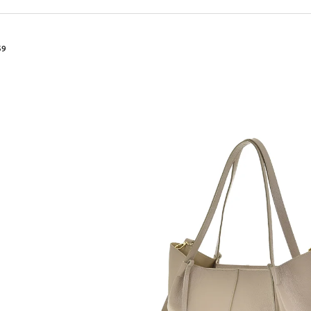
490 Kč
699 Kč
Původně:
590 Kč
Původně:
799 Kč
59