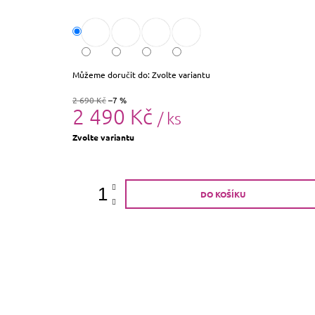
Můžeme doručit do:
Zvolte variantu
2 690 Kč
–7 %
2 490 Kč
/ ks
Měrná
Zvolte variantu
cena:
DO KOŠÍKU