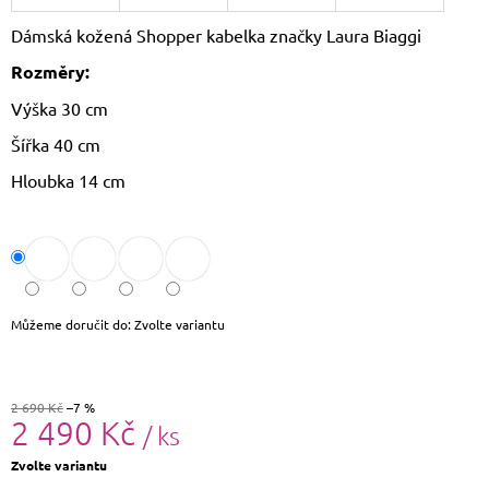
J
Dámská kožená Shopper kabelka značky Laura Biaggi
E
M
Rozměry:
E
Výška 30 cm
LAURA
Šířka 40 cm
BIAGGI
KOŽENÝ
Hloubka 14 cm
BATOH
TS-
AB954
1
750
Kč
Původně:
1
Můžeme doručit do:
Zvolte variantu
790
Kč
2 690 Kč
–7 %
2 490 Kč
/ ks
Měrná
Zvolte variantu
cena: