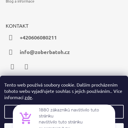
Blog a informace
KONTAKT
+420606080211
info@zoberbatoh.cz
Facebook
Instagram
Tento web používá soubory cookie. Dalším procházením
tohoto webu vyjadřujete souhlas s jejich používáním.. Více
PŘIJÍMÁME ONLINE PLATBY
informací
zde
.
Nastavení
1880 zákazníků navštívilo tuto
stránku
navštívilo tuto stránku