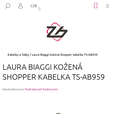
K
Přejít
NÁKUP
M
HLEDAT
CZK
na
KOŠÍK
O
PŘIHLÁŠENÍ
ZPĚT
ZPĚT
obsah
Š
Í
C
K
O
P
O
T
Domů
Kabelky a Tašky
/
Laura Biaggi kožená Shopper kabelka TS-AB959
Ř
LAURA BIAGGI KOŽENÁ
E
B
SHOPPER KABELKA TS-AB959
U
J
Průměrné
Neohodnoceno
Podrobnosti hodnocení
E
hodnocení
produktu
T
je
E
0,0
z
N