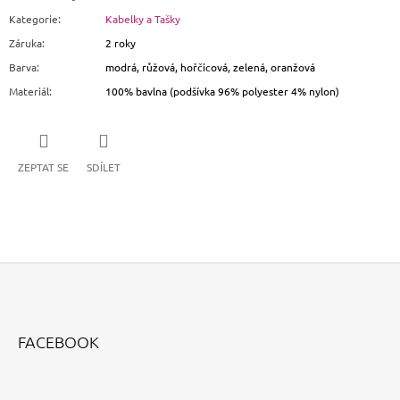
Kategorie
:
Kabelky a Tašky
Záruka
:
2 roky
Barva
:
modrá, růžová, hořčicová, zelená, oranžová
Materiál
:
100% bavlna (podšívka 96% polyester 4% nylon)
ZEPTAT SE
SDÍLET
Z
Á
FACEBOOK
P
A