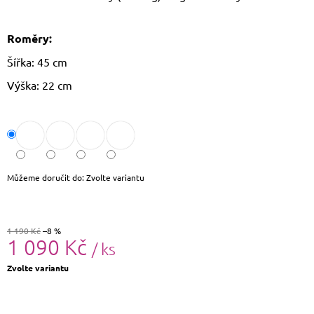
J
E
M
Roměry:
E
Šířka: 45 cm
DÁMSKÝ
Výška: 22 cm
SLAMĚNÝ
KLOBOUK
CZ25278
490
Kč
Původně:
590
Můžeme doručit do:
Zvolte variantu
Kč
1 190 Kč
–8 %
1 090 Kč
/ ks
Měrná
Zvolte variantu
cena: