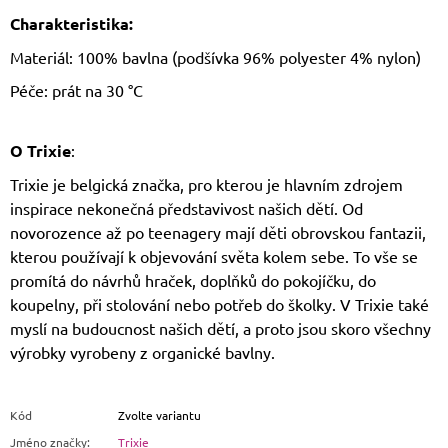
Charakteristika:
Materiál: 100% bavlna (podšívka
96% polyester 4% nylon)
Péče: prát na 30 °C
O Trixie
:
Trixie je belgická značka, pro kterou je hlavním zdrojem
inspirace nekonečná představivost našich dětí. Od
novorozence až po teenagery mají děti obrovskou fantazii,
kterou používají k objevování světa kolem sebe. To vše se
promítá do návrhů hraček, doplňků do pokojíčku, do
koupelny, při stolování nebo potřeb do školky. V Trixie také
myslí na budoucnost našich dětí, a proto jsou skoro všechny
výrobky vyrobeny z organické bavlny.
Kód
Zvolte variantu
Jméno značky
:
Trixie