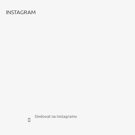
T
Í
INSTAGRAM
Sledovat na Instagramu