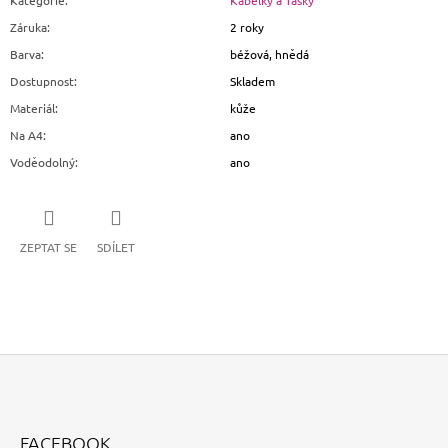
Kategorie
:
Kabelky a Tašky
Záruka
:
2 roky
Barva
:
béžová, hnědá
Dostupnost
:
Skladem
Materiál
:
kůže
Na A4
:
ano
Voděodolný
:
ano
ZEPTAT SE
SDÍLET
Z
Á
FACEBOOK