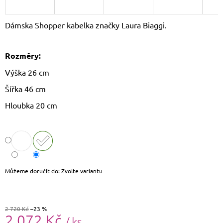
J
E
Dámska Shopper kabelka značky Laura Biaggi.
M
E
Rozměry:
LAURA
BIAGGI
Výška 26 cm
KOŽENÝ
BATOH
Šířka 46 cm
TS-
AB954
Hloubka 20 cm
1
750
Kč
Původně:
1
790
Kč
Můžeme doručit do:
Zvolte variantu
2 720 Kč
–23 %
2 072 Kč
/ ks