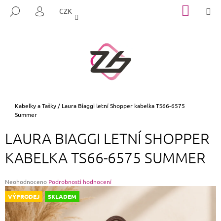
K
Přejít
NÁKUP
M
HLEDAT
CZK
na
KOŠÍK
O
PŘIHLÁŠENÍ
ZPĚT
ZPĚT
obsah
Š
Í
C
K
O
P
O
T
Domů
Kabelky a Tašky
/
Laura Biaggi letní Shopper kabelka TS66-6575
Summer
Ř
E
LAURA BIAGGI LETNÍ SHOPPER
B
KABELKA TS66-6575 SUMMER
U
J
E
Průměrné
Neohodnoceno
Podrobnosti hodnocení
hodnocení
T
VÝPRODEJ
SKLADEM
produktu
E
je
0,0
N