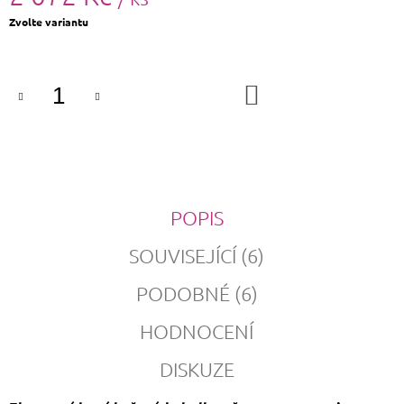
Měrná
Zvolte variantu
cena:
DO
KOŠÍKU
POPIS
SOUVISEJÍCÍ (6)
PODOBNÉ (6)
HODNOCENÍ
DISKUZE
C