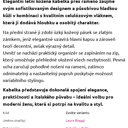
Elegantní letní kožená kabelka přes rameno zaujme
H
A
svým sofistikovaným designem a působivou hladkou
T
G
kůži v kombinaci s kvalitním celulózovým vláknem,
P
T
která jí dodává hloubku a osobitý charakter.
P
O
V
Na přední straně ji zdobí úzký kožený pásek se zlatým
E
D
zámkem, jenž elegantně uzavírá hlavní kapsu a zároveň
A
L
tvoří decentní, avšak výrazný detail.
:
Uvnitř se nachází praktický organizér se zapínáním na zip,
který umožňuje přehledné uložení všech nezbytností. Pevná
ucha zaručují pohodlné nošení na rameni, zatímco
odnímatelný a nastavitelný popruh poskytuje možnost
variabilního stylingu.
Kabelka představuje dokonalé spojení elegance,
praktičnosti a italského půvabu – ideální volbu pro
moderní ženu, která si potrpí na kvalitu a styl.
Kód
Zvolte variantu
Jméno značky
:
Laura Biaggi