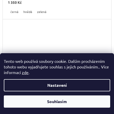
1 350 Kč
černá
hnědá
zelená
Tento web používá soubory cookie. Dalším procházením
tohoto webu vyjadřujete souhlas s jejich používáním.. Více
informací
zde
.
Nastavení
Souhlasím