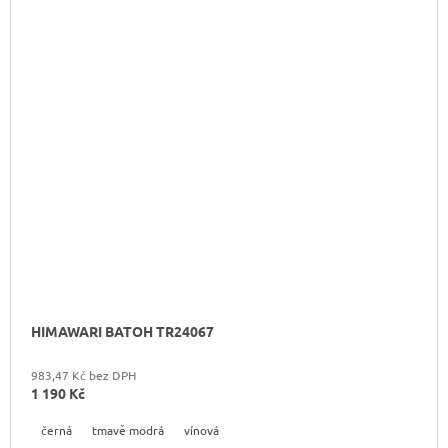
HIMAWARI BATOH TR24067
983,47 Kč bez DPH
1 190 Kč
černá
tmavě modrá
vínová