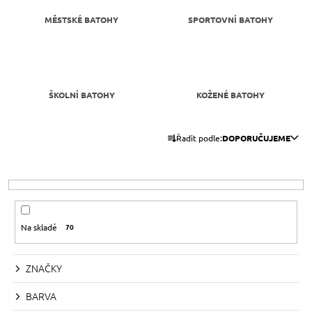
A
MĚSTSKÉ BATOHY
SPORTOVNÍ BATOHY
J
Í
T
?
ŠKOLNÍ BATOHY
KOŽENÉ BATOHY
Ř
Řadit podle:
DOPORUČUJEME
A
HLEDAT
Z
E
N
D
Í
Na skladě
70
O
P
P
R
O
ZNAČKY
R
O
U
D
BARVA
Č
U