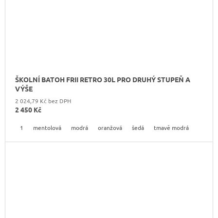
ŠKOLNÍ BATOH FRII RETRO 30L PRO DRUHÝ STUPEŇ A
VÝŠE
2 024,79 Kč bez DPH
2 450 Kč
1
mentolová
modrá
oranžová
šedá
tmavě modrá