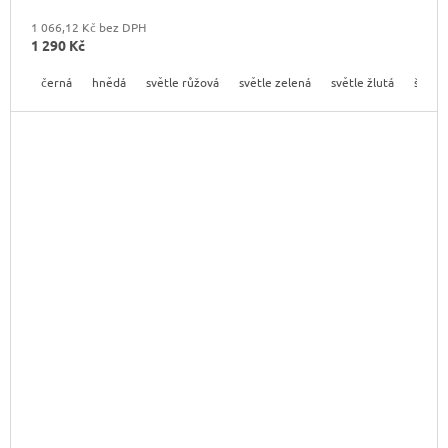
1 066,12 Kč bez DPH
1 290 Kč
černá
hnědá
světle růžová
světle zelená
světle žlutá
šedá