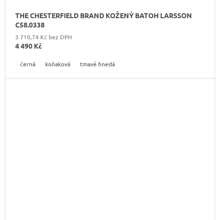
THE CHESTERFIELD BRAND KOŽENÝ BATOH LARSSON
C58.0338
3 710,74 Kč bez DPH
4 490 Kč
černá
koňaková
tmavě hnedá