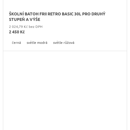
ŠKOLNÍ BATOH FRII RETRO BASIC 30L PRO DRUHÝ
STUPEŇ A VÝŠE
2 024,79 Kč bez DPH
2 450 Kč
černá
světle modrá
světle růžová