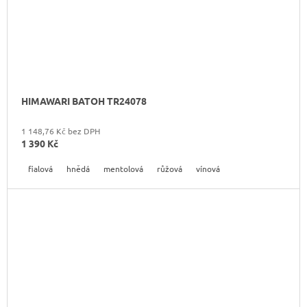
HIMAWARI BATOH TR24078
1 148,76 Kč bez DPH
1 390 Kč
fialová
hnědá
mentolová
růžová
vínová