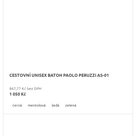
CESTOVNÍ UNISEX BATOH PAOLO PERUZZI AS-01
867,77 Kč bez DPH
1 050 Kč
černá
mentolová
šedá
zelená