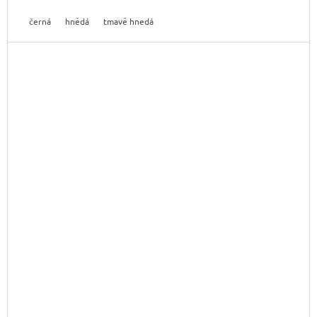
černá
hnědá
tmavě hnedá