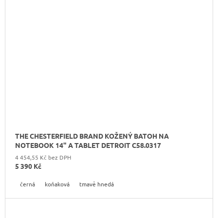
THE CHESTERFIELD BRAND KOŽENÝ BATOH NA
NOTEBOOK 14" A TABLET DETROIT C58.0317
4 454,55 Kč bez DPH
5 390 Kč
černá
koňaková
tmavě hnedá