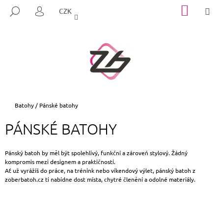
K
Přejít
NÁKUP
M
HLEDAT
CZK
na
KOŠÍK
O
PŘIHLÁŠENÍ
ZPĚT
ZPĚT
obsah
Š
Í
C
K
O
P
O
T
Domů
Batohy
/
Pánské batohy
Ř
PÁNSKÉ BATOHY
E
B
U
Pánský batoh by měl být spolehlivý, funkční a zároveň stylový. Žádný
kompromis mezi designem a praktičností.
J
Ať už vyrážíš do práce, na trénink nebo víkendový výlet, pánský batoh z
E
zoberbatoh.cz ti nabídne dost místa, chytré členění a odolné materiály.
T
E
N