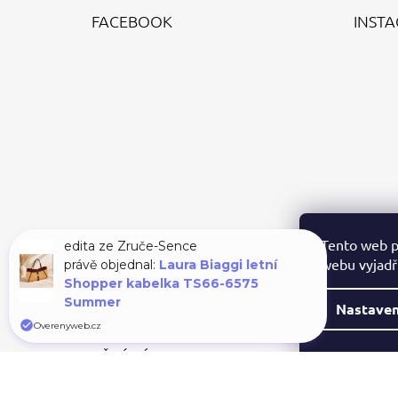
Á
FACEBOOK
INST
P
A
T
Í
Tento web p
edita ze Zruče-Sence
webu vyjadřu
právě objednal:
Laura Biaggi letní
Shopper kabelka TS66-6575
Summer
Nastaven
Overenyweb.cz
PŘIJÍMÁME ONLINE PLATBY