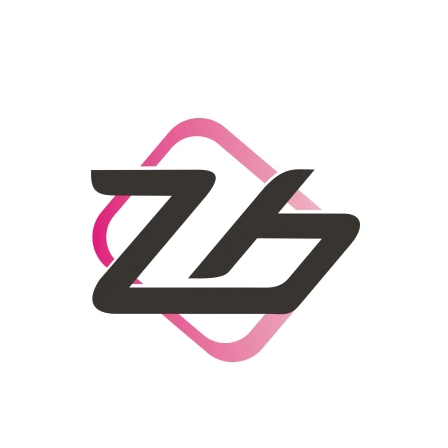
CO POTŘEBUJETE NAJÍT?
HLEDAT
DOPORUČUJEME
DÁMSKÝ SLAMĚNÝ KLOBOUK CZ25278
LETNÍ KABELKA 