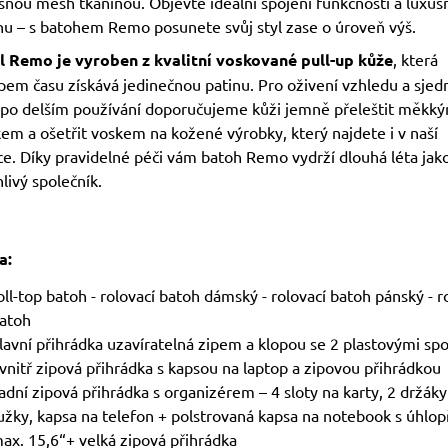
šnou mesh tkaninou. Objevte ideální spojení funkčnosti a luxus
nu – s batohem Remo posunete svůj styl zase o úroveň výš.
 Remo je vyroben z kvalitní voskované pull-up kůže
, která
pem času získává jedinečnou patinu. Pro oživení vzhledu a sjed
 po delším používání doporučujeme kůži jemně přeleštit měkk
em a ošetřit voskem na kožené výrobky, který najdete i v naší
ce. Díky pravidelné péči vám batoh Remo vydrží dlouhá léta jak
livý společník.
a:
oll-top batoh - rolovací batoh dámský - rolovací batoh pánský - r
atoh
lavní přihrádka uzavíratelná zipem a klopou se 2 plastovými sp
vnitř zipová přihrádka s kapsou na laptop a zipovou přihrádkou
adní zipová přihrádka s organizérem – 4 sloty na karty, 2 držáky
užky, kapsa na telefon + polstrovaná kapsa na notebook s úhlop
ax. 15,6“+ velká zipová přihrádka