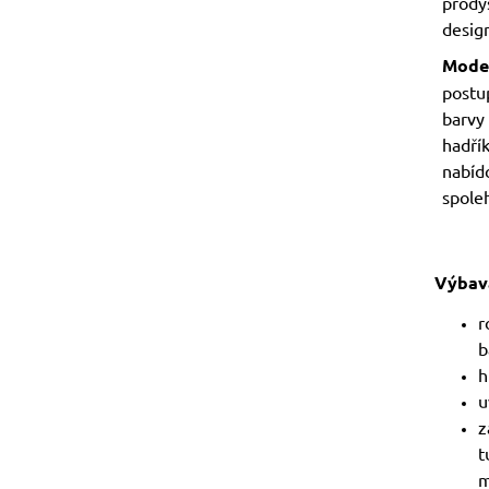
prody
desig
Model
postu
barvy
hadřík
nabíd
spoleh
Výbav
r
b
h
u
z
t
m