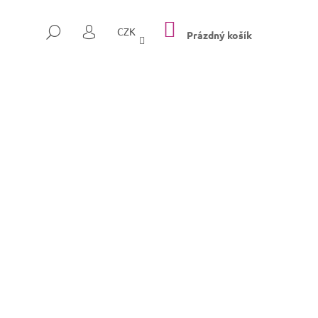
NÁKUPNÍ
HLEDAT
CZK
KOŠÍK
Prázdný košík
PŘIHLÁŠENÍ
Následující
SULLY