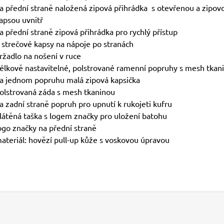
a přední straně naložená zipová přihrádka s otevřenou a zipov
apsou uvnitř
a přední straně zipová přihrádka pro rychlý přístup
 strečové kapsy na nápoje po stranách
ržadlo na nošení v ruce
élkově nastavitelné, polstrované ramenní popruhy s mesh tkan
a jednom popruhu malá zipová kapsička
olstrovaná záda s mesh tkaninou
a zadní straně popruh pro upnutí k rukojeti kufru
látěná taška s logem značky pro uložení batohu
ogo značky na přední straně
ateriál: hovězí pull-up kůže s voskovou úpravou