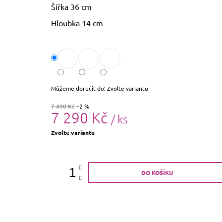
Šířka 36 cm
Hloubka 14 cm
Můžeme doručit do:
Zvolte variantu
7 490 Kč
–2 %
7 290 Kč
/ ks
Měrná
Zvolte variantu
cena:
DO KOŠÍKU