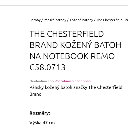
355 Kč
Původně:
390 Kč
Domů
Batohy
/
Pánské batohy
/
Kožené batohy
/
The Chesterfield B
THE CHESTERFIELD
BRAND KOŽENÝ BATOH
NA NOTEBOOK REMO
C58.0713
Průměrné
Neohodnoceno
Podrobnosti hodnocení
hodnocení
Pánský kožený batoh značky The Chesterfield
produktu
Brand
je
0,0
z
5
Rozměry:
hvězdiček.
Výška 47 cm