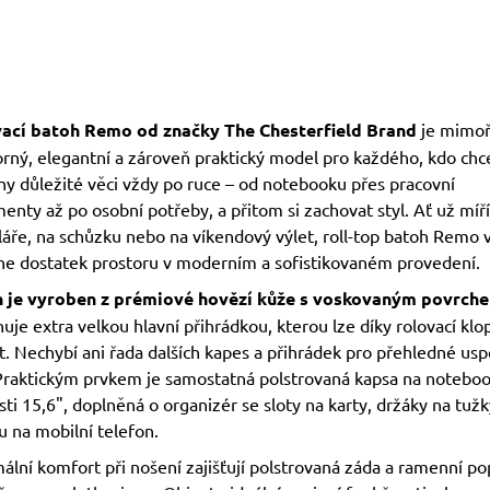
ací batoh Remo od značky
The Chesterfield Brand
je mimo
orný, elegantní a zároveň praktický model pro každého, kdo chc
ny důležité věci vždy po ruce – od notebooku přes pracovní
nty až po osobní potřeby, a přitom si zachovat styl. Ať už míř
láře, na schůzku nebo na víkendový výlet, roll-top batoh Remo
ne dostatek prostoru v moderním a sofistikovaném provedení.
 je vyroben z prémiové hovězí kůže s voskovaným povrch
uje extra velkou hlavní přihrádkou, kterou lze díky rolovací klo
t. Nechybí ani řada dalších kapes a přihrádek pro přehledné us
 Praktickým prvkem je samostatná polstrovaná kapsa na notebo
sti 15,6", doplněná o organizér se sloty na karty, držáky na tužk
 na mobilní telefon.
lní komfort při nošení zajišťují polstrovaná záda a ramenní po