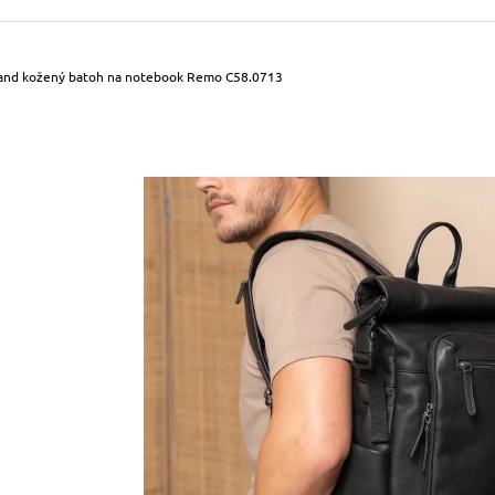
490 Kč
699 Kč
Původně:
590 Kč
Původně:
799 Kč
rand kožený batoh na notebook Remo C58.0713