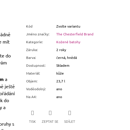
Kód
Zvolte variantu
řádně
Jméno značky
:
The Chesterfield Brand
e mít
Kategorie
:
Kožené batohy
Záruka
:
2 roky
íte do
Barva
:
černá, hnědá
 vám
Dostupnost
:
Skladem
Materiál
:
kůže
em
a
Objem
:
23,7 l
pě ještě
Voděodolný
:
ano
pořádání
Na A4
:
ano
ok do
y a
TISK
ZEPTAT SE
SDÍLET
pruhy s