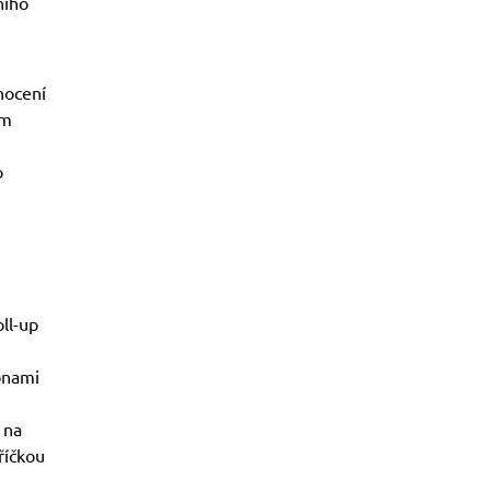
ního
nocení
ým
o
oll-up
onami
 na
říčkou