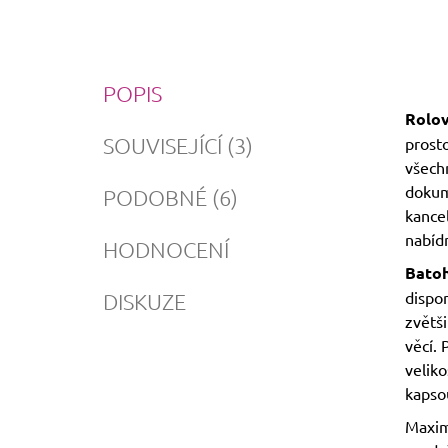
POPIS
Rolov
SOUVISEJÍCÍ (3)
prost
všech
dokume
PODOBNÉ (6)
kance
nabíd
HODNOCENÍ
Batoh
dispon
DISKUZE
zvětši
věcí.
veliko
kapsou
Maximá