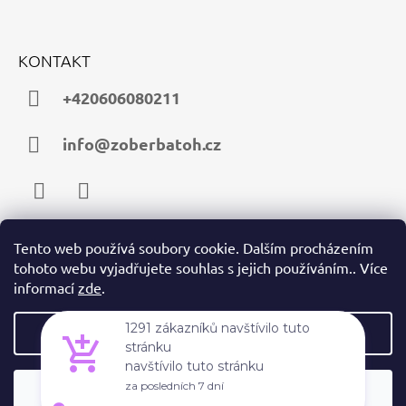
KONTAKT
+420606080211
info@zoberbatoh.cz
Facebook
Instagram
Tento web používá soubory cookie. Dalším procházením
tohoto webu vyjadřujete souhlas s jejich používáním.. Více
PŘIJÍMÁME ONLINE PLATBY
informací
zde
.
Nastavení
1291 zákazníků navštívilo tuto
stránku
navštívilo tuto stránku
Souhlasím
© 2026 zoberbatoh.cz. Všechna práva vyhrazena.
Vytvořil Shoptet
za posledních 7 dní