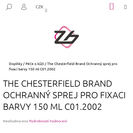
K
Přejít
NÁKUP
M
HLEDAT
CZK
na
KOŠÍK
O
PŘIHLÁŠENÍ
ZPĚT
ZPĚT
obsah
Š
Í
C
K
O
P
O
T
Domů
Doplňky
/
Péče o kůži
/
The Chesterfield Brand Ochranný sprej pro
fixaci barvy 150 ml C01.2002
Ř
E
THE CHESTERFIELD BRAND
B
OCHRANNÝ SPREJ PRO FIXACI
U
J
BARVY 150 ML C01.2002
E
T
Průměrné
Neohodnoceno
Podrobnosti hodnocení
E
hodnocení
N
produktu