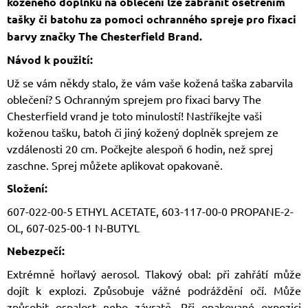
koženého doplňku na oblečení lze zabránit ošetřením
tašky či batohu za pomoci ochranného spreje pro fixaci
barvy značky The Chesterfield Brand.
Návod k použití:
Už se vám někdy stalo, že vám vaše kožená taška zabarvila
oblečení? S Ochranným sprejem pro fixaci barvy The
Chesterfield vrand je toto minulostí! Nastříkejte vaši
koženou tašku, batoh či jiný kožený doplněk sprejem ze
vzdálenosti 20 cm. Počkejte alespoň 6 hodin, než sprej
zaschne. Sprej můžete aplikovat opakovaně.
Složení:
607-022-00-5 ETHYL ACETATE, 603-117-00-0 PROPANE-2-
OL, 607-025-00-1 N-BUTYL
Nebezpečí:
Extrémně hořlavý aerosol. Tlakový obal: při zahřátí může
dojít k explozi. Způsobuje vážné podráždění očí. Může
způsobit ospalost nebo závratě. Při opakované expozici