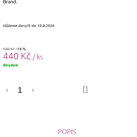
Brand.
J
E
M
E
Můžeme doručit do:
10.8.2026
CROSSBODY
KABELKA
PAOLO
540 Kč
–18 %
PERUZZI
440 Kč
/ ks
AY-
19
Měrná
Skladem
1
cena:
590
Kč
Původně:
DO
1
KOŠÍKU
690
Kč
POPIS