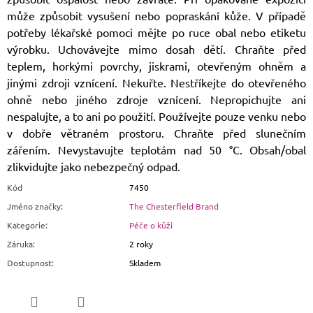
může způsobit vysušení nebo popraskání kůže. V případě
potřeby lékařské pomoci mějte po ruce obal nebo etiketu
výrobku. Uchovávejte mimo dosah dětí. Chraňte před
teplem, horkými povrchy, jiskrami, otevřeným ohněm a
jinými zdroji vznícení. Nekuřte. Nestříkejte do otevřeného
ohně nebo jiného zdroje vznícení. Nepropichujte ani
nespalujte, a to ani po použití. Používejte pouze venku nebo
v dobře větraném prostoru. Chraňte před slunečním
zářením. Nevystavujte teplotám nad 50 °C. Obsah/obal
zlikvidujte jako nebezpečný odpad.
Kód
7450
Jméno značky
:
The Chesterfield Brand
Kategorie
:
Péče o kůži
Záruka
:
2 roky
Dostupnost
:
Skladem