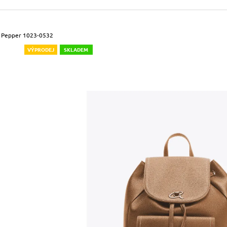
490 Kč
699 Kč
Původně:
590 Kč
Původně:
799 Kč
h Pepper 1023-0532
VÝPRODEJ
SKLADEM