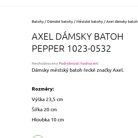
355 Kč
Původně:
390 Kč
Domů
Batohy
/
Dámské batohy
/
Městské batohy
/
Axel dámsky bato
AXEL DÁMSKY BATOH
PEPPER 1023-0532
Průměrné
Neohodnoceno
Podrobnosti hodnocení
hodnocení
Dámsky městský batoh řecké značky Axel.
produktu
je
0,0
Rozměry:
z
5
Výška 23,5 cm
hvězdiček.
Šířka 20 cm
Hloubka 10 cm