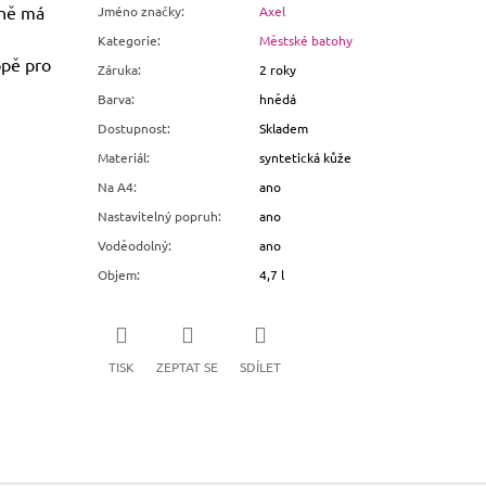
aně má
Jméno značky
:
Axel
Kategorie
:
Městské batohy
opě pro
Záruka
:
2 roky
Barva
:
hnědá
Dostupnost
:
Skladem
Materiál
:
syntetická kůže
Na A4
:
ano
Nastavitelný popruh
:
ano
Voděodolný
:
ano
Objem
:
4,7 l
TISK
ZEPTAT SE
SDÍLET