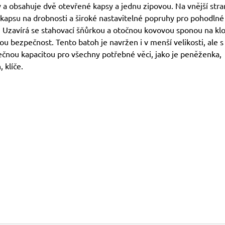
ý a obsahuje dvě otevřené kapsy a jednu zipovou. Na vnější str
 kapsu na drobnosti a široké nastavitelné popruhy pro pohodlné
. Uzavírá se stahovací šňůrkou a otočnou kovovou sponou na kl
u bezpečnost. Tento batoh je navržen i v menší velikosti, ale s
ečnou kapacitou pro všechny potřebné věci, jako je peněženka,
, klíče.