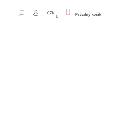
NÁKUPNÍ
HLEDAT
CZK
KOŠÍK
Prázdný košík
PŘIHLÁŠENÍ
Následující
SULLY