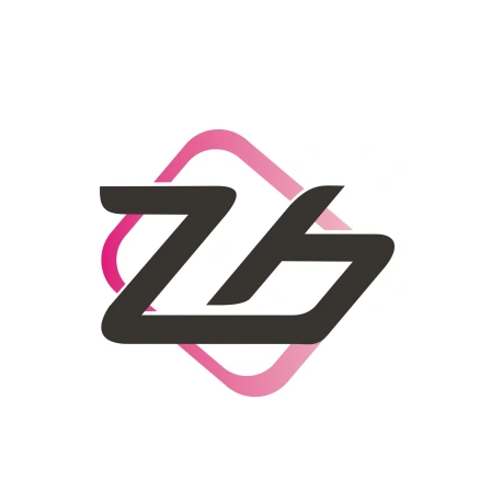
CO POTŘEBUJETE NAJÍT?
HLEDAT
DOPORUČUJEME
DÁMSKÝ SLAMĚNÝ KLOBOUK CZ25278
LETNÍ KABELKA 