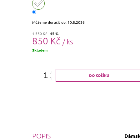
Můžeme doručit do:
10.8.2026
1 550 Kč
–45 %
850 Kč
/ ks
Měrná
Skladem
cena:
DO KOŠÍKU
POPIS
Dámský