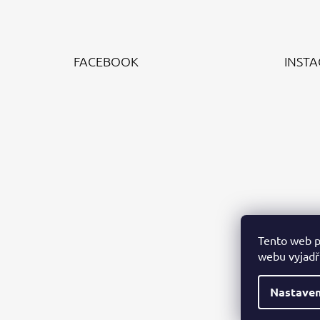
Z
Á
FACEBOOK
INST
P
A
T
Í
Tento web p
webu vyjadřu
Nastaven