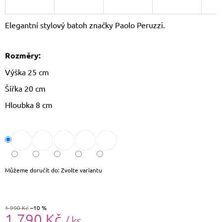
J
E
Elegantní stylový batoh značky Paolo Peruzzi.
M
E
Rozměry:
LAURA
BIAGGI
Výška 25 cm
KOŽENÁ
CROSSBODY
Šířka 20 cm
KABELKA
TS64-
Hloubka 8 cm
15
1
490
Kč
Původně:
1
790
Můžeme doručit do:
Zvolte variantu
Kč
1 990 Kč
–10 %
1 790 Kč
/ ks