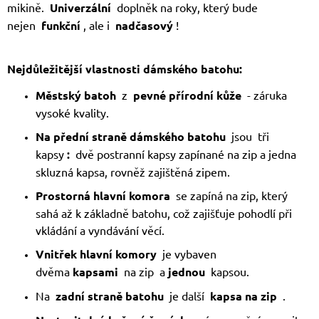
mikině.
Univerzální
doplněk na roky, který bude
nejen
funkční
, ale i
nadčasový
!
Nejdůležitější vlastnosti dámského batohu:
Městský batoh
z
pevné přírodní kůže
- záruka
vysoké kvality.
Na přední straně dámského batohu
jsou tři
kapsy
:
dvě postranní kapsy zapínané na zip a jedna
skluzná kapsa, rovněž zajištěná zipem.
Prostorná hlavní komora
se zapíná na zip, který
sahá až k základně batohu, což zajišťuje pohodlí při
vkládání a vyndávání věcí.
Vnitřek hlavní komory
je vybaven
dvěma
kapsami
na zip a
jednou
kapsou.
Na
zadní straně batohu
je další
kapsa na zip
.