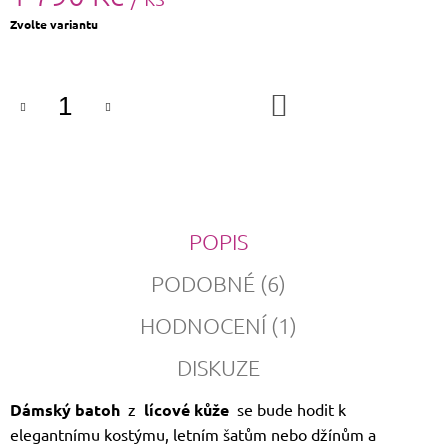
Měrná
Zvolte variantu
cena:
DO
KOŠÍKU
POPIS
PODOBNÉ (6)
HODNOCENÍ (1)
DISKUZE
Dámský
batoh
z
lícové kůže
se bude hodit k
elegantnímu kostýmu, letním šatům nebo džínům a