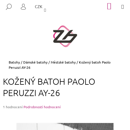
K
Přejít
NÁKUP
M
HLEDAT
CZK
na
KOŠÍK
O
PŘIHLÁŠENÍ
ZPĚT
ZPĚT
obsah
Š
Í
C
K
O
P
O
T
Domů
Batohy
/
Dámské batohy
/
Městské batohy
/
Kožený batoh Paolo
Peruzzi AY-26
Ř
E
KOŽENÝ BATOH PAOLO
B
PERUZZI AY-26
U
J
E
Průměrné
1 hodnocení
Podrobnosti hodnocení
hodnocení
T
produktu
E
je
5,0
N