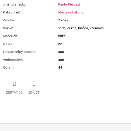
Jméno značky
:
Paolo Peruzzi
Kategorie
:
Městské batohy
Záruka
:
2 roky
Barva
:
šedá, černá, hnědá, krémová
Materiál
:
kůže
Na A4
:
ne
Nastavitelný popruh
:
ano
Voděodolný
:
ano
Objem
:
4 l
ZEPTAT SE
SDÍLET