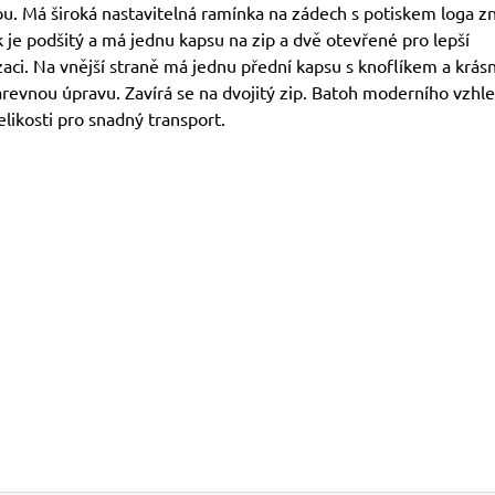
ou. Má široká nastavitelná ramínka na zádech s potiskem loga z
 je podšitý a má jednu kapsu na zip a dvě otevřené pro lepší
aci. Na vnější straně má jednu přední kapsu s knoflíkem a krás
revnou úpravu. Zavírá se na dvojitý zip. Batoh moderního vzhl
likosti pro snadný transport.