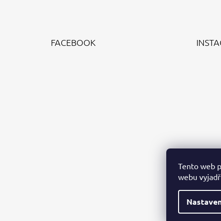
Z
Á
FACEBOOK
INST
P
A
T
Í
Tento web p
webu vyjadřu
Nastaven