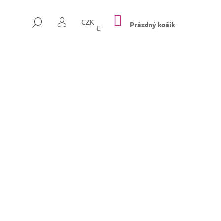
NÁKUPNÍ
HLEDAT
CZK
KOŠÍK
Prázdný košík
PŘIHLÁŠENÍ
Následující
SULLY