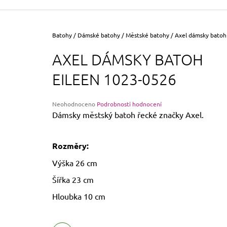
355 Kč
Původně:
390 Kč
Domů
Batohy
/
Dámské batohy
/
Městské batohy
/
Axel dámsky batoh
AXEL DÁMSKY BATOH
EILEEN 1023-0526
Průměrné
Neohodnoceno
Podrobnosti hodnocení
hodnocení
Dámsky městský batoh řecké značky Axel.
produktu
je
0,0
Rozměry:
z
5
Výška 26 cm
hvězdiček.
Šířka 23 cm
Hloubka 10 cm