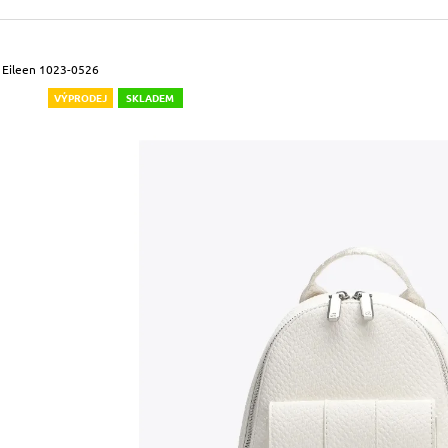
490 Kč
699 Kč
Původně:
590 Kč
Původně:
799 Kč
 Eileen 1023-0526
VÝPRODEJ
SKLADEM