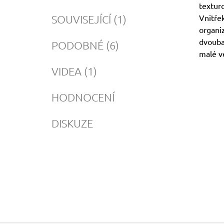
textur
SOUVISEJÍCÍ (1)
Vnitřek
organiz
dvouba
PODOBNÉ (6)
malé ve
VIDEA (1)
HODNOCENÍ
DISKUZE