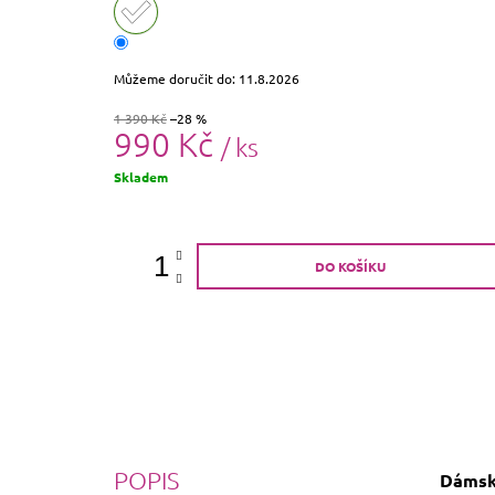
Můžeme doručit do:
11.8.2026
1 390 Kč
–28 %
990 Kč
/ ks
Měrná
Skladem
cena:
DO KOŠÍKU
POPIS
Dámský