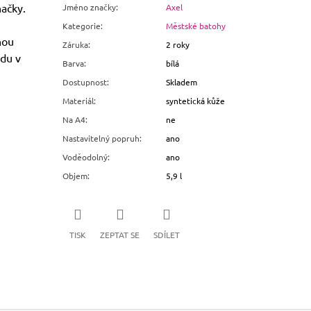
načky.
Jméno značky
:
Axel
Kategorie
:
Městské batohy
nou
Záruka
:
2 roky
edu v
Barva
:
bílá
Dostupnost
:
Skladem
Materiál
:
syntetická kůže
Na A4
:
ne
Nastavitelný popruh
:
ano
Voděodolný
:
ano
Objem
:
5,9 l
TISK
ZEPTAT SE
SDÍLET