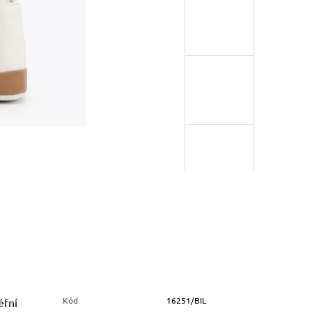
Kód
16251/BIL
éfní