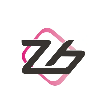
CO POTŘEBUJETE NAJÍT?
HLEDAT
DOPORUČUJEME
DÁMSKÝ SLAMĚNÝ KLOBOUK CZ25278
LETNÍ KABELKA 