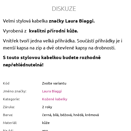
DISKUZE
Velmi stylová kabelka
značky Laura Biaggi.
Vyrobená z
kvalitní přírodní kůže.
Vnitřek tvoří jedna velká přihrádka. Součástí přihrádky je i
menší kapsa na zip a dvě otevřené kapsy na drobnosti.
S touto stylovou kabelkou budete rozhodně
nepřehlédnutelná!
Kód
Zvolte variantu
Jméno značky
:
Laura Biaggi
Kategorie
:
Kožené kabelky
Záruka
:
2 roky
Barva
:
černá, bílá, béžová, hnědá, krémová
Materiál
:
kůže
Na A4
:
ano