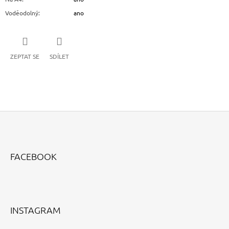
Voděodolný
:
ano
ZEPTAT SE
SDÍLET
Z
Á
FACEBOOK
P
A
T
Í
INSTAGRAM