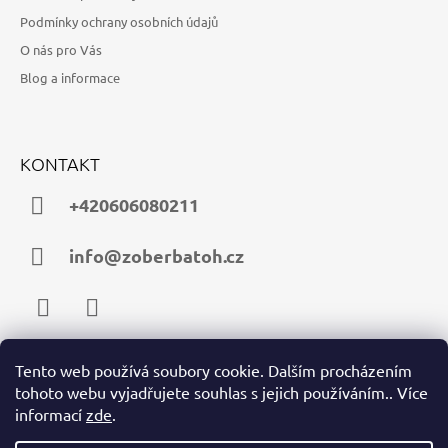
Podmínky ochrany osobních údajů
O nás pro Vás
Blog a informace
KONTAKT
+420606080211
info@zoberbatoh.cz
Facebook
Instagram
Tento web používá soubory cookie. Dalším procházením
tohoto webu vyjadřujete souhlas s jejich používáním.. Více
PŘIJÍMÁME ONLINE PLATBY
informací
zde
.