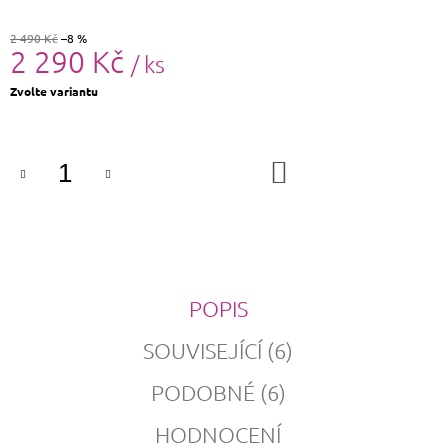
2 490 Kč
–8 %
2 290 Kč
/ ks
Měrná
Zvolte variantu
cena:
DO
KOŠÍKU
POPIS
SOUVISEJÍCÍ (6)
PODOBNÉ (6)
HODNOCENÍ