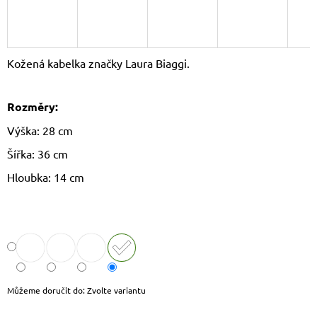
J
E
M
E
Kožená kabelka značky Laura Biaggi.
LAURA
BIAGGI
Rozměry:
KOŽENÁ
CROSSBODY
Výška: 28 cm
KABELKA
TS64-
Šířka: 36 cm
15
1
Hloubka: 14 cm
490
Kč
Původně:
1
790
Kč
Můžeme doručit do:
Zvolte variantu