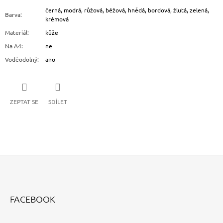
černá, modrá, růžová, béžová, hnědá, bordová, žlutá, zelená,
Barva
:
krémová
Materiál
:
kůže
Na A4
:
ne
Voděodolný
:
ano
ZEPTAT SE
SDÍLET
Z
Á
FACEBOOK
P
A