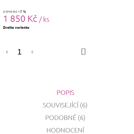
2 010 Kč
–7 %
1 850 Kč
/ ks
Měrná
Zvolte variantu
cena:
DO
KOŠÍKU
POPIS
SOUVISEJÍCÍ (6)
PODOBNÉ (6)
HODNOCENÍ