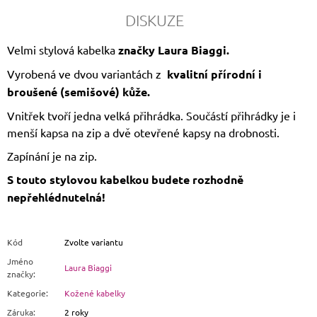
DISKUZE
Velmi stylová kabelka
značky Laura Biaggi.
Vyrobená ve dvou variantách z
kvalitní přírodní i
broušené (semišové) kůže.
Vnitřek tvoří jedna velká přihrádka. Součástí přihrádky je i
menší kapsa na zip a dvě otevřené kapsy na drobnosti.
Zapínání je na zip.
S touto stylovou kabelkou budete rozhodně
nepřehlédnutelná!
Kód
Zvolte variantu
Jméno
Laura Biaggi
značky
:
Kategorie
:
Kožené kabelky
Záruka
:
2 roky