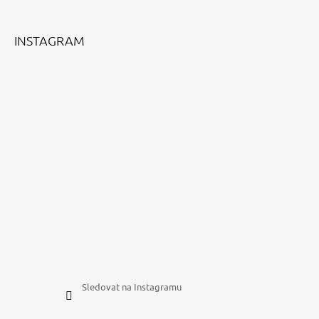
T
Í
INSTAGRAM
Sledovat na Instagramu