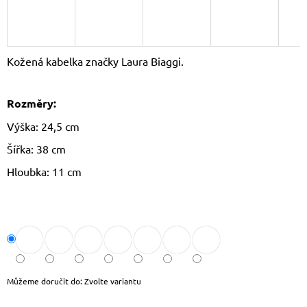
J
E
M
E
Kožená kabelka značky Laura Biaggi.
THE
CHESTERFIELD
Rozměry:
BRAND
PÁNSKÁ
Výška: 24,5 cm
KOŽENÁ
PENĚŽENKA
Šířka: 38 cm
RFID
CURTIS
Hloubka: 11 cm
C08.0512
1
090
Kč
Původně:
1
190
Kč
Můžeme doručit do:
Zvolte variantu