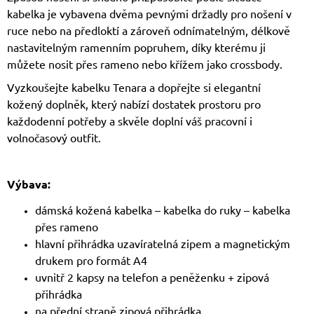
kabelka je vybavena dvěma pevnými držadly pro nošení v
ruce nebo na předloktí a zároveň odnímatelným, délkově
nastavitelným ramenním popruhem, díky kterému ji
můžete nosit přes rameno nebo křížem jako crossbody.
Vyzkoušejte kabelku Tenara a dopřejte si elegantní
kožený doplněk, který nabízí dostatek prostoru pro
každodenní potřeby a skvěle doplní váš pracovní i
volnočasový outfit.
Výbava:
dámská kožená kabelka – kabelka do ruky – kabelka
přes rameno
hlavní přihrádka uzavíratelná zipem a magnetickým
drukem pro formát A4
uvnitř 2 kapsy na telefon a peněženku + zipová
přihrádka
na přední straně zipová přihrádka