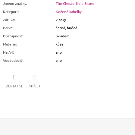
Jméno značky
:
The Chesterfield Brand
Kategorie
:
Kožené kabelky
Záruka
:
2 roky
Barva
:
černá, hnědá
Dostupnost
:
Skladem
Materiál
:
kůže
Na A4
:
ano
Voděodolný
:
ano
ZEPTAT SE
SDÍLET
Z