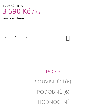
4 290 Kč
–13 %
3 690 Kč
/ ks
Měrná
Zvolte variantu
cena:
DO
KOŠÍKU
POPIS
SOUVISEJÍCÍ (6)
PODOBNÉ (6)
HODNOCENÍ