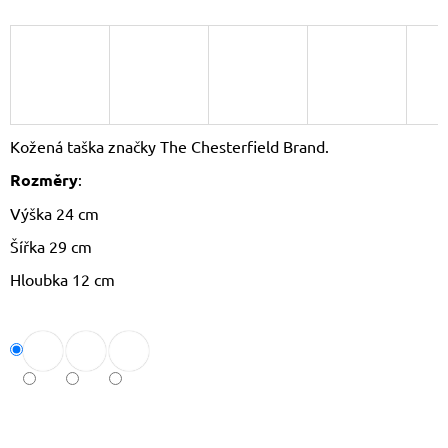
J
E
M
E
LAURA
BIAGGI
Kožená taška značky The Chesterfield Brand.
LETNÍ
SHOPPER
Rozměry
:
KABELKA
TS66-
Výška 24 cm
6575
SUMMER
Šířka 29 cm
2
Hloubka 12 cm
072
Kč
Původně:
2
720
Kč