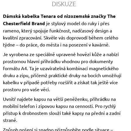
DISKUZE
Dámská kabelka Tenara od nizozemské značky
The
Chesterfield Brand
je stylový model do ruky i přes
rameno, který spojuje funkčnost, nadčasový design a
kvalitní zpracování. Skvěle vás doprovodí během celého
týdne – do práce, do města i na posezení v kavárně.
Je vyrobena ze speciálně upravené hovězí kůže a nabízí
prostornou hlavní přihrádku vhodnou pro dokumenty
formátu A4. Ta je uzavíratelná kombinací magnetického
druku a zipu, přičemž praktické druky na bocích umožňují
kabelku v případě potřeby rozšířit a získat tak ještě více
prostoru pro vaše věci.
Uvnitř najdete kapsu na větší peněženku, přihrádku na
mobilní telefon i zipovou kapsu na cennosti. Pro rychlý
přístup k drobnostem slouží také kapsy na přední a zadní
straně.
Způsob nošení si snadno přizpůsobíte podle situace –