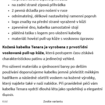
na zadní straně zipová přihrádka
2 pevná držadla pro nošení v ruce
odnímatelný, délkově nastavitelný ramenní popruh
logo značky na přední straně vyražené v kůži
zpevněné dno, kabelka samostatně stojí
plátěná taška s logem pro uložení kabelky
materiál: hovězí pull-up kůže s voskovou úpravou
Kožená kabelka Tenara je vyrobena z prvotřídní
voskované pull-up kůže
, která postupem času získává
charakteristickou patinu a jedinečný vzhled.
Pro oživení materiálu a sjednocení barvy po delším
používání doporučujeme kabelku jemně přeleštit měkkým
hadříkem a následně ošetřit voskem na kožené výrobky,
který najdete také v naší nabídce. Při pravidelné péči vám
kabelka Tenara vydrží dlouhá léta jako spolehlivý a elegantní
d
oplněk.
Kód
Zvolte variantu