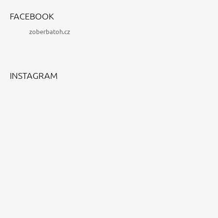
Á
FACEBOOK
P
zoberbatoh.cz
A
T
Í
INSTAGRAM