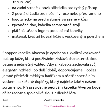
32 x 26 cm)
na zadní straně zipová přihrádka pro rychlý přístup
2 pevná držadla pro nošení v ruce nebo přes rameno
logo značky na přední straně vyražené v kůži
zpevněné dno, kabelka samostatně stojí
plátěná taška s logem pro uložení kabelky
materiál: kvalitní hovězí kůže s voskovaným povrchem
Shopper kabelka Alveron je vyrobena z kvalitní voskované
pull-up kůže, která používáním získává charakteristickou
patinu a jedinečný vzhled. Aby si kabelka zachovala svůj
elegantní vzhled i po delší době, doporučujeme ji občas
jemně přeleštit měkkým hadříkem a ošetřit speciálním
voskem na kožené doplňky, který najdete také v našem
sortimentu. Při pravidelné péči vám kabelka Alveron bude
dělat radost a spolehlivě sloužit dlouhá léta.
Kód
Zvolte variantu
Jméno značky
:
The Chesterfield Brand