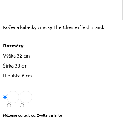
J
E
M
E
Kožená kabelky značky The Chesterfield Brand.
DÁMSKÝ
KŠILT
Rozměry
:
CZ26131
355
Výška 32 cm
Kč
Původně:
Šířka 33 cm
390
Kč
Hloubka 6 cm
Můžeme doručit do:
Zvolte variantu