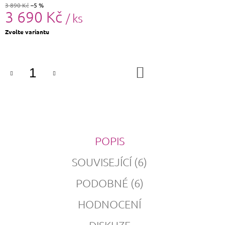
3 890 Kč
–5 %
3 690 Kč
/ ks
Měrná
Zvolte variantu
cena:
DO
KOŠÍKU
POPIS
SOUVISEJÍCÍ (6)
PODOBNÉ (6)
HODNOCENÍ