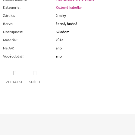
Kategorie
:
Kožené kabelky
Záruka
:
2 roky
Barva
:
černá, hnědá
Dostupnost
:
Skladem
Materiál
:
kůže
Na A4
:
ano
Voděodolný
:
ano
ZEPTAT SE
SDÍLET
Z