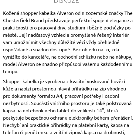
DISKUZE
Kožená shopper kabelka Alveron od nizozemské značky
The
Chesterfield Brand
představuje perfektní spojení elegance a
praktičnosti pro pracovní dny, studium i běžné pochůzky po
městě. Její nadčasový vzhled a promyšleně řešený interiér
vám umožní mít všechny důležité věci vždy přehledně
uspořádané a snadno dostupné. Bez ohledu na to, zda
vyrážíte do kanceláře, na obchodní schůzku nebo na nákupy,
model Alveron se snadno přizpůsobí vašemu každodennímu
tempu.
Shopper kabelka je vyrobena z kvalitní voskované hovězí
kůže a nabízí prostornou hlavní přihrádku na zip vhodnou
pro dokumenty formátu A4, pracovní potřeby i osobní
nezbytnosti. Součástí vnitřního prostoru je také polstrovaná
kapsa na notebook nebo tablet do velikosti 14", která
poskytuje bezpečnou ochranu elektroniky během přenášení.
Nechybí ani praktické přihrádky na platební karty, kapsa na
telefon či peněženku a vnitřní zipová kapsa na drobnosti,