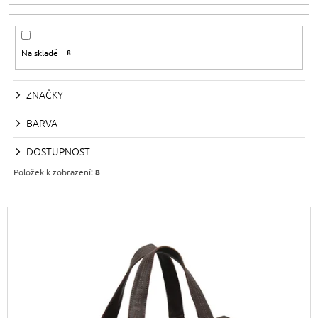
E
A
N
J
Í
Í
Na skladě
8
P
T
R
?
ZNAČKY
O
D
BARVA
U
DOSTUPNOST
K
HLEDAT
Položek k zobrazení:
8
T
Ů
V
D
Ý
O
P
P
O
I
R
S
U
Č
P
U