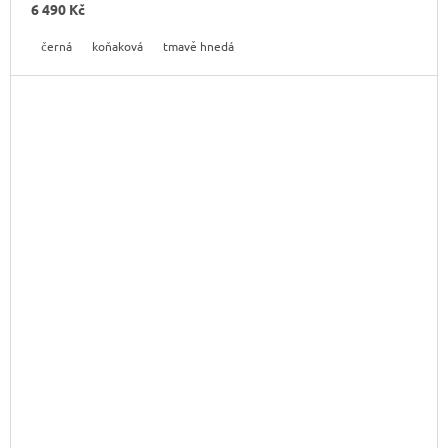
6 490 Kč
černá
koňaková
tmavě hnedá