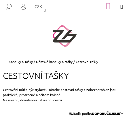
K
Přejít
NÁKUP
M
HLEDAT
CZK
na
KOŠÍK
O
PŘIHLÁŠENÍ
ZPĚT
ZPĚT
obsah
Š
Í
C
K
O
P
O
T
Domů
Kabelky a Tašky
/
Dámské kabelky a tašky
/
Cestovní tašky
Ř
CESTOVNÍ TAŠKY
E
B
U
Cestování může být stylové. Dámské cestovní tašky z zoberbatoh.cz jsou
praktické, prostorné a přitom krásné.
J
Na víkend, dovolenou i služební cestu.
E
Ř
T
Řadit podle:
DOPORUČUJEME
A
E
Z
N