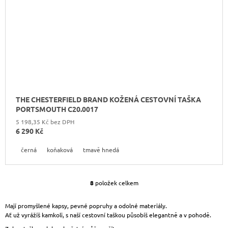
THE CHESTERFIELD BRAND KOŽENÁ CESTOVNÍ TAŠKA
PORTSMOUTH C20.0017
5 198,35 Kč bez DPH
6 290 Kč
černá
koňaková
tmavě hnedá
8
položek celkem
O
V
L
Mají promyšlené kapsy, pevné popruhy a odolné materiály.
Á
Ať už vyrážíš kamkoli, s naší cestovní taškou působíš elegantně a v pohodě.
D