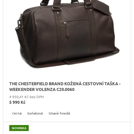
R
J
O
E
M
D
E
U
K
THE
CHESTERFIELD
T
BRAND
Ů
PÁNSKÁ
KOŽENÁ
PENĚŽENKA
RFID
CURTIS
C08.0512
THE CHESTERFIELD BRAND KOŽENÁ CESTOVNÍ TAŠKA -
1
090
WEEKENDER VOLENZA C20.0060
Kč
4 950,41 Kč bez DPH
Původně:
5 990 Kč
1
190
černá
koňaková
tmavě hnedá
Kč
NOVINKA