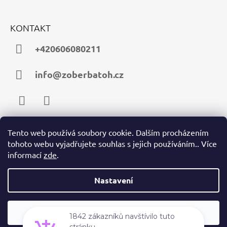
KONTAKT
+420606080211
info@zoberbatoh.cz
Facebook
Instagram
Tento web používá soubory cookie. Dalším procházením
tohoto webu vyjadřujete souhlas s jejich používáním.. Více
PŘIJÍMÁME ONLINE PLATBY
informací
zde
.
Nastavení
Souhlasím
© 2026 zoberbatoh.cz. Všechna práva vyhrazena.
Vytvořil Shoptet