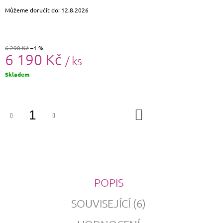
Můžeme doručit do:
12.8.2026
6 290 Kč
–1 %
6 190 Kč
/ ks
Měrná
Skladem
cena:
DO
KOŠÍKU
POPIS
SOUVISEJÍCÍ (6)