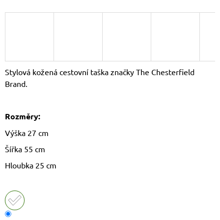
J
E
M
E
DÁMSKÝ
KŠILT
Stylová kožená cestovní taška značky The Chesterfield
CZ26131
Brand.
355
Kč
Původně:
390
Rozměry:
Kč
Výška 27 cm
Šířka 55 cm
Hloubka 25 cm