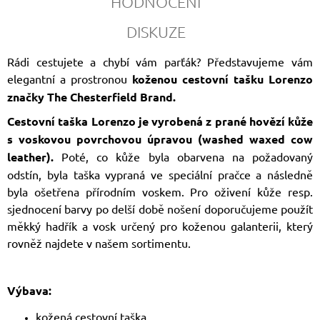
HODNOCENÍ
DISKUZE
Rádi cestujete a chybí vám parťák? Představujeme vám
elegantní a prostronou
koženou cestovní tašku Lorenzo
značky The Chesterfield Brand.
Cestovní taška Lorenzo je vyrobená z prané hovězí kůže
s voskovou povrchovou úpravou (washed waxed cow
leather).
Poté, co kůže byla obarvena na požadovaný
odstín, byla taška vypraná ve speciální pračce a následně
byla ošetřena přírodním voskem. Pro oživení kůže resp.
sjednocení barvy po delší době nošení doporučujeme použít
měkký hadřík a vosk určený pro koženou galanterii, který
rovněž najdete v našem sortimentu.
Výbava:
kožená cestovní taška