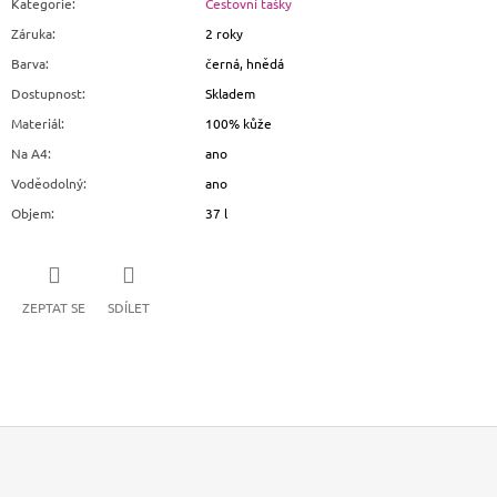
Kategorie
:
Cestovní tašky
Záruka
:
2 roky
Barva
:
černá, hnědá
Dostupnost
:
Skladem
Materiál
:
100% kůže
Na A4
:
ano
Voděodolný
:
ano
Objem
:
37 l
ZEPTAT SE
SDÍLET
Z