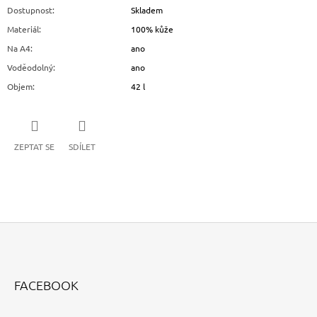
Dostupnost
:
Skladem
Materiál
:
100% kůže
Na A4
:
ano
Voděodolný
:
ano
Objem
:
42 l
ZEPTAT SE
SDÍLET
Z
Á
FACEBOOK
P
A