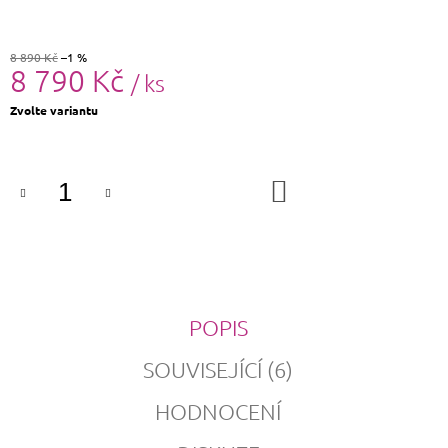
8 890 Kč
–1 %
8 790 Kč
/ ks
Měrná
Zvolte variantu
cena:
DO
KOŠÍKU
POPIS
SOUVISEJÍCÍ (6)
HODNOCENÍ