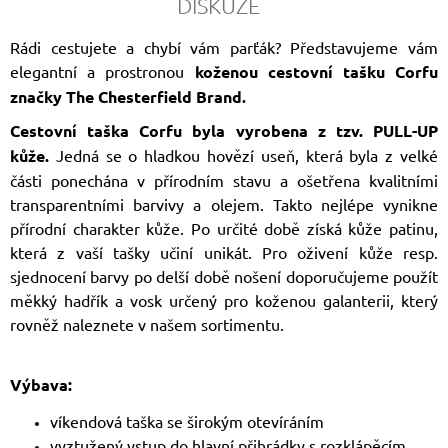
DISKUZE
Rádi cestujete a chybí vám parťák? Představujeme vám
elegantní a prostronou
koženou cestovní tašku Corfu
značky The Chesterfield Brand.
Cestovní taška Corfu byla vyrobena z tzv. PULL-UP
kůže.
Jedná se o hladkou hovězí useň, která byla z velké
části ponechána v přírodním stavu a ošetřena kvalitními
transparentními barvivy a olejem. Takto nejlépe vynikne
přírodní charakter kůže. Po určité době získá kůže patinu,
která z vaší tašky učiní unikát. Pro oživení kůže resp.
sjednocení barvy po delší době nošení doporučujeme použít
měkký hadřík a vosk určený pro koženou galanterii, který
rovněž naleznete v našem sortimentu.
Výbava:
víkendová taška se širokým otevíráním
vyztužený vstup do hlavní přihrádky s rozklápěcím