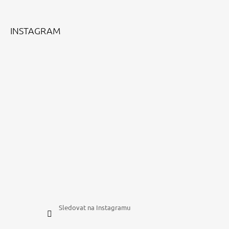
T
Í
INSTAGRAM
Sledovat na Instagramu