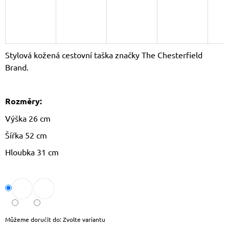
J
E
M
E
Stylová kožená cestovní taška značky The Chesterfield
LAURA
Brand.
BIAGGI
KOŽENÁ
CROSSBODY
KABELKA
Rozměry:
TS64-
15
Výška 26 cm
1
490
Šířka 52 cm
Kč
Hloubka 31 cm
Původně:
1
790
Kč
Můžeme doručit do:
Zvolte variantu