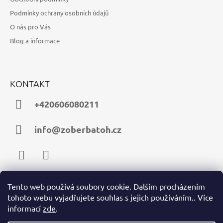
Podmínky ochrany osobních údajů
O nás pro Vás
Blog a informace
KONTAKT
+420606080211
info@zoberbatoh.cz
Facebook
Instagram
Tento web používá soubory cookie. Dalším procházením
tohoto webu vyjadřujete souhlas s jejich používáním.. Více
PŘIJÍMÁME ONLINE PLATBY
informací
zde
.