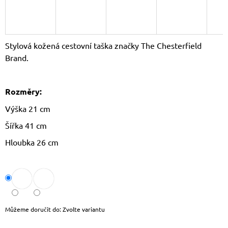
J
E
M
E
Stylová kožená cestovní taška značky The Chesterfield
Brand.
LETNÍ
CROSSBODY
KABELKA
JOY
Rozměry:
620
Kč
Výška 21 cm
Původně:
Šířka 41 cm
799
Kč
Hloubka 26 cm
Můžeme doručit do:
Zvolte variantu