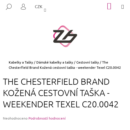
K
Přejít
NÁKUP
M
HLEDAT
CZK
na
KOŠÍK
O
PŘIHLÁŠENÍ
ZPĚT
ZPĚT
obsah
Š
Í
C
K
O
P
O
T
Domů
Kabelky a Tašky
/
Dámské kabelky a tašky
/
Cestovní tašky
/
The
Chesterfield Brand Kožená cestovní taška - weekender Texel C20.0042
Ř
E
THE CHESTERFIELD BRAND
B
KOŽENÁ CESTOVNÍ TAŠKA -
U
J
WEEKENDER TEXEL C20.0042
E
T
Průměrné
Neohodnoceno
Podrobnosti hodnocení
E
hodnocení
N
produktu