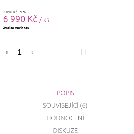
7 090 Kč
–1 %
6 990 Kč
/ ks
Měrná
Zvolte variantu
cena:
DO
KOŠÍKU
POPIS
SOUVISEJÍCÍ (6)
HODNOCENÍ
DISKUZE