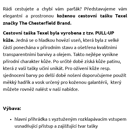
Rádi cestujete a chybí vám parťák? Představujeme vám
elegantní a prostronou
koženou cestovní tašku Texel
značky The Chesterfield Brand.
Cestovní taška Texel byla vyrobena z tzv. PULL-UP
kůže.
Jedná se o hladkou hovězí useň, která byla z velké
části ponechána v přírodním stavu a ošetřena kvalitními
transparentními barvivy a olejem. Takto nejlépe vynikne
přírodní charakter kůže. Po určité době získá kůže patinu,
která z vaší tašky učiní unikát. Pro oživení kůže resp.
sjednocení barvy po delší době nošení doporučujeme použít
měkký hadřík a vosk určený pro koženou galantérii, který
můžete rovněž nalést v naší nabídce.
Výbava:
hlavní přihrádka s vyztuženým rozklapávacím vstupem
usnadňující přístup a zajišťující tvar tašky