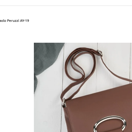
490 Kč
699 Kč
Původně:
590 Kč
Původně:
799 Kč
aolo Peruzzi AY-19