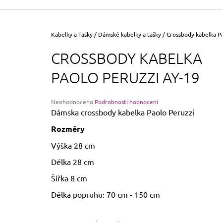
355 Kč
Původně:
390 Kč
Domů
Kabelky a Tašky
/
Dámské kabelky a tašky
/
Crossbody kabelka P
CROSSBODY KABELKA
PAOLO PERUZZI AY-19
Průměrné
Neohodnoceno
Podrobnosti hodnocení
hodnocení
Dámska crossbody kabelka Paolo Peruzzi
produktu
Rozměry
je
0,0
Výška 28 cm
z
5
Délka 28 cm
hvězdiček.
Šířka 8 cm
Délka popruhu: 70 cm - 150 cm