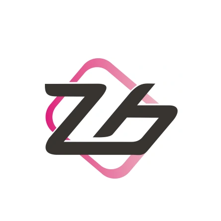
CO POTŘEBUJETE NAJÍT?
HLEDAT
DOPORUČUJEME
DÁMSKÝ SLAMĚNÝ KLOBOUK CZ25278
LETNÍ KABELKA 