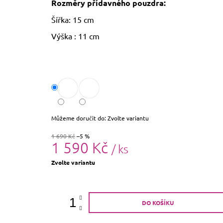
Rozměry přídavného pouzdra:
Šířka: 15 cm
Výška
: 11 cm
Můžeme doručit do:
Zvolte variantu
1 690 Kč
–5 %
1 590 Kč
/ ks
Měrná
Zvolte variantu
cena:
DO KOŠÍKU