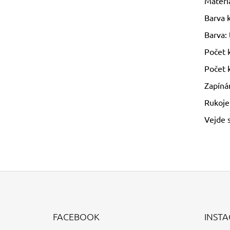
Materiá
Barva k
Barva:
Počet 
Počet 
Zapíná
Rukoje
Vejde 
Z
Á
FACEBOOK
INST
P