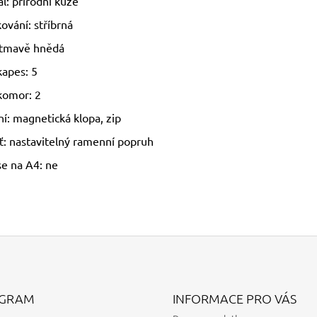
l: přírodní kůže
ování: stříbrná
 tmavě hnědá
kapes: 5
komor: 2
ní: magnetická klopa, zip
ť: nastavitelný ramenní popruh
se na A4: ne
AGRAM
INFORMACE PRO VÁS