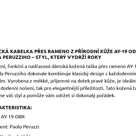
CKÁ KABELKA PŘES RAMENO Z PŘÍRODNÍ KŮŽE AY-19 OD
 PERUZZIHO – STYL, KTERÝ VYDRŽÍ ROKY
tní, funkční a nadčasová dámská kožená taška přes rameno AY
la Peruzziho dokonale kombinuje klasický design s každodenní
ím. Vyrobena z měkké, příjemné na dotek pravé kůže, je ideální
dodenní nošení, tak pro elegantnější příležitosti. Tato kožená t
ne váš styl a pomůže vám udržet si dokonalý pořádek.
KTERISTIKA:
: AY-19-DBR
ent: Paolo Peruzzi