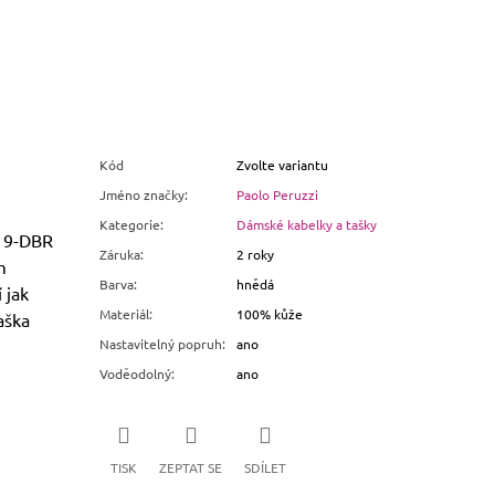
Kód
Zvolte variantu
Jméno značky
:
Paolo Peruzzi
Kategorie
:
Dámské kabelky a tašky
-19-DBR
Záruka
:
2 roky
m
Barva
:
hnědá
 jak
Materiál
:
100% kůže
aška
Nastavitelný popruh
:
ano
Voděodolný
:
ano
TISK
ZEPTAT SE
SDÍLET