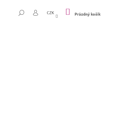
NÁKUPNÍ
HLEDAT
CZK
KOŠÍK
Prázdný košík
PŘIHLÁŠENÍ
Následující
SULLY