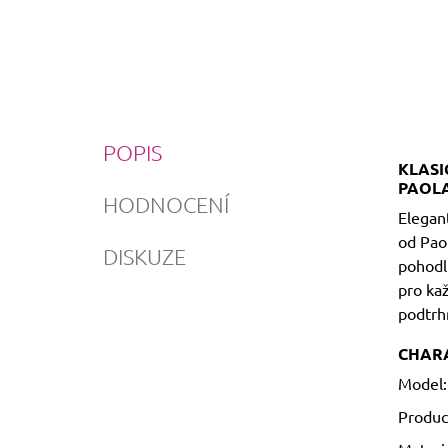
POPIS
KLASI
PAOLA
HODNOCENÍ
Elegan
od Pao
DISKUZE
pohodl
pro kaž
podtrh
CHARA
Model
Produc