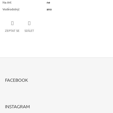
Na A4
:
ne
Voděodolný
:
ano
ZEPTAT SE
SDÍLET
Z
Á
FACEBOOK
P
A
T
Í
INSTAGRAM