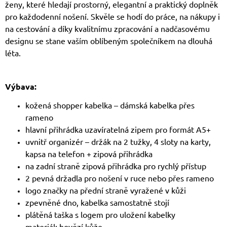
ženy, které hledají prostorný, elegantní a praktický doplněk
pro každodenní nošení. Skvěle se hodí do práce, na nákupy i
na cestování a díky kvalitnímu zpracování a nadčasovému
designu se stane vaším oblíbeným společníkem na dlouhá
léta.
Výbava:
kožená shopper kabelka – dámská kabelka přes
rameno
hlavní přihrádka uzavíratelná zipem pro formát A5+
uvnitř organizér – držák na 2 tužky, 4 sloty na karty,
kapsa na telefon + zipová přihrádka
na zadní straně zipová přihrádka pro rychlý přístup
2 pevná držadla pro nošení v ruce nebo přes rameno
logo značky na přední straně vyražené v kůži
zpevněné dno, kabelka samostatně stojí
plátěná taška s logem pro uložení kabelky
materiál: hovězí kůže