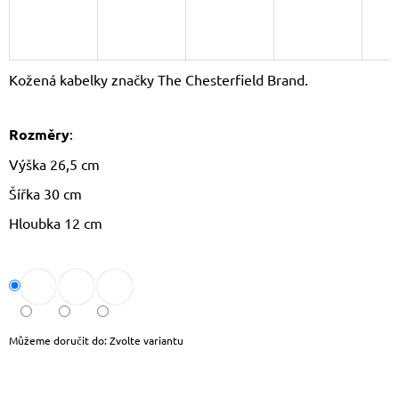
J
E
M
E
Kožená kabelky značky The Chesterfield Brand.
LETNÍ
CROSSBODY
Rozměry
:
KABELKA
JOY
Výška 26,5 cm
620
Kč
Šířka 30 cm
Původně:
799
Hloubka 12 cm
Kč
Můžeme doručit do:
Zvolte variantu