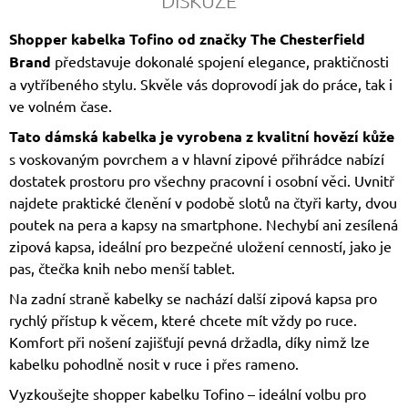
DISKUZE
Shopper kabelka Tofino od značky
The Chesterfield
Brand
představuje dokonalé spojení elegance, praktičnosti
a vytříbeného stylu. Skvěle vás doprovodí jak do práce, tak i
ve volném čase.
Tato dámská kabelka je vyrobena z kvalitní hovězí kůže
s voskovaným povrchem a v hlavní zipové přihrádce nabízí
dostatek prostoru pro všechny pracovní i osobní věci. Uvnitř
najdete praktické členění v podobě slotů na čtyři karty, dvou
poutek na pera a kapsy na smartphone. Nechybí ani zesílená
zipová kapsa, ideální pro bezpečné uložení cenností, jako je
pas, čtečka knih nebo menší tablet.
Na zadní straně kabelky se nachází další zipová kapsa pro
rychlý přístup k věcem, které chcete mít vždy po ruce.
Komfort při nošení zajišťují pevná držadla, díky nimž lze
kabelku pohodlně nosit v ruce i přes rameno.
Vyzkoušejte shopper kabelku Tofino – ideální volbu pro