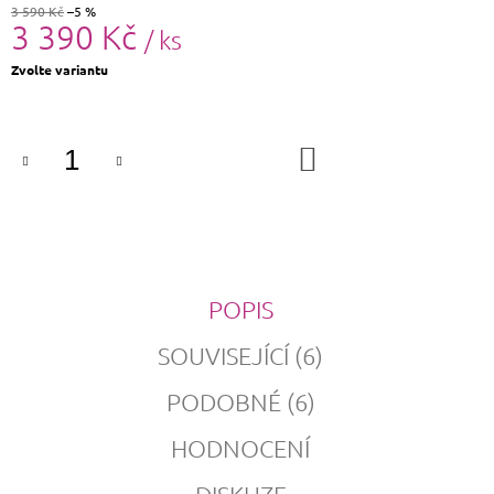
3 590 Kč
–5 %
3 390 Kč
/ ks
Měrná
Zvolte variantu
cena:
DO
KOŠÍKU
POPIS
SOUVISEJÍCÍ (6)
PODOBNÉ (6)
HODNOCENÍ