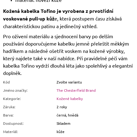
Kožená kabelka Tofino je vyrobena z prvotřídní
voskované pull-up kůž
e, která postupem času získává
charakteristickou patinu a jedinečný vzhled.
Pro oživení materiálu a sjednocení barvy po delším
používání doporučujeme kabelku jemně přeleštit měkkým
hadříkem a následně ošetřit voskem na kožené výrobky,
který najdete také v naší nabídce. Při pravidelné péči vám
kabelka Tofino vydrží dlouhá léta jako spolehlivý a elegantní
doplněk.
Kód
Zvolte variantu
Jméno značky
:
The Chesterfield Brand
Kategorie
:
Kožené kabelky
Záruka
:
2 roky
Barva
:
černá, hnědá
Dostupnost
:
Skladem
Materiál
:
kůže