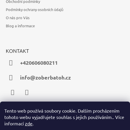
Obchodní podmínky
Podmínky ochrany osobních údajů
O nás pro Vás
Blog a informace
KONTAKT
+420606080211
info@zoberbatoh.cz
Facebook
Instagram
Tento web používá soubory cookie. Dalším procházením
tohoto webu vyjadřujete souhlas s jejich používáním.. Více
PŘIJÍMÁME ONLINE PLATBY
informací
zde
.