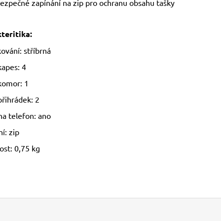
ezpečné zapínání na zip pro ochranu obsahu tašky
teritika:
ování: stříbrná
kapes: 4
komor: 1
přihrádek: 2
na telefon: ano
í: zip
st: 0,75 kg