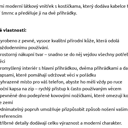
mi moderní látkový vnitřek s kostičkama, který dodáva kabelce 
 šmrnc a předěluje ji na dvě přihrádky.
é vlastnosti:
yrobeno z pevné, vysoce kvalitní přírodní kůže, která odolá
aždodennímu používání.
rostorný nákupní tvar – snadno se do něj vejdou všechny potře
ěci
romyšlený interiér s hlavní přihrádkou, dvěma přihrádkami a da
apsami, které pomáhají udržovat věci v pořádku
yhrazené místo pro váš telefon, abyste ho měli vždy po ruce
oční kapsa na zip – rychlý přístup k často používaným věcem
pevněné dno podepřené kovovými nožičkami, které omezují ko
e zemí
dnímatelný popruh umožňuje přizpůsobit způsob nošení vašim
referencím
tříbrné detaily dodávají celku výraznost a moderní charakter.