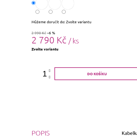
Můžeme doručit do:
Zvolte variantu
2 990 Kč
–6 %
2 790 Kč
/ ks
Měrná
Zvolte variantu
cena:
DO KOŠÍKU
POPIS
Kabelk