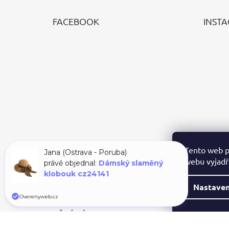
Z
Á
FACEBOOK
INST
P
A
T
Í
Tento web p
Jana (Ostrava - Poruba)
webu vyjadřu
právě objednal:
Dámský slaměný
klobouk cz24141
Nastaven
Overenyweb.cz
PŘIJÍMÁME ONLINE PLATBY