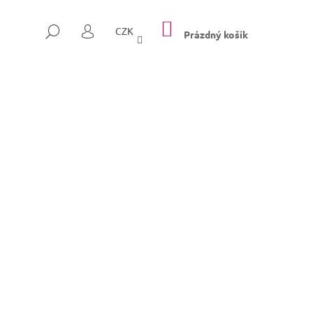
NÁKUPNÍ
HLEDAT
CZK
KOŠÍK
Prázdný košík
PŘIHLÁŠENÍ
Následující
SULLY