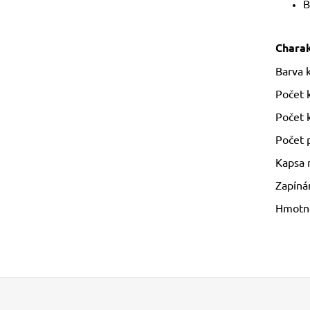
B
Charak
Barva k
Počet 
Počet 
Počet 
Kapsa 
Zapínán
Hmotno