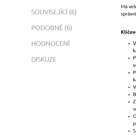
Má vel
SOUVISEJÍCÍ (6)
správní
PODOBNÉ (6)
Klíčov
HODNOCENÍ
V
k
P
DISKUZE
v
P
k
V
B
Z
s
O
p
S