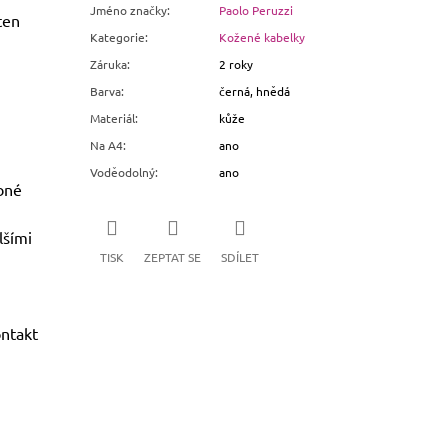
Jméno značky
:
Paolo Peruzzi
ten
Kategorie
:
Kožené kabelky
Záruka
:
2 roky
Barva
:
černá, hnědá
Materiál
:
kůže
Na A4
:
ano
Voděodolný
:
ano
bné
lšími
TISK
ZEPTAT SE
SDÍLET
ntakt