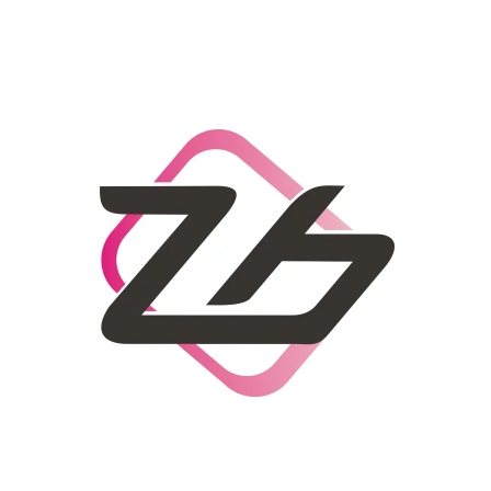
CO POTŘEBUJETE NAJÍT?
HLEDAT
DOPORUČUJEME
DÁMSKÝ SLAMĚNÝ KLOBOUK CZ25278
LETNÍ KABELKA 