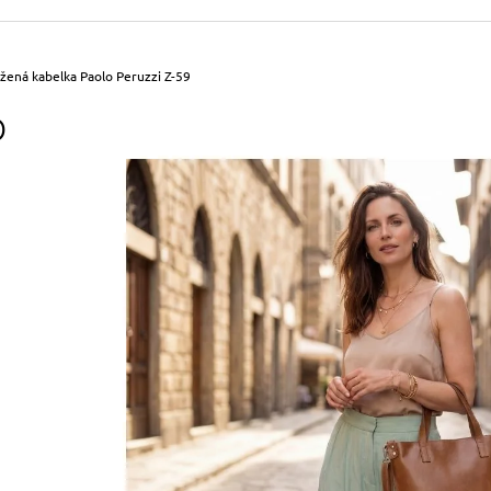
490 Kč
699 Kč
Původně:
590 Kč
Původně:
799 Kč
žená kabelka Paolo Peruzzi Z-59
O