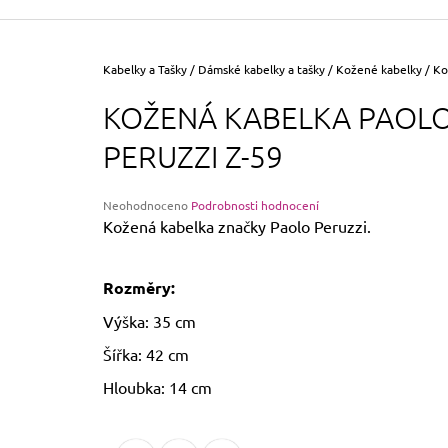
355 Kč
Původně:
390 Kč
Domů
Kabelky a Tašky
/
Dámské kabelky a tašky
/
Kožené kabelky
/
Ko
KOŽENÁ KABELKA PAOL
PERUZZI Z-59
Průměrné
Neohodnoceno
Podrobnosti hodnocení
hodnocení
Kožená kabelka značky Paolo Peruzzi.
produktu
je
0,0
Rozměry:
z
5
Výška: 35 cm
hvězdiček.
Šířka: 42 cm
Hloubka: 14 cm