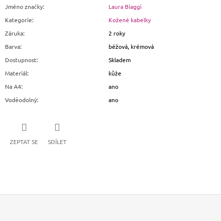
Jméno značky
:
Laura Biaggi
Kategorie
:
Kožené kabelky
Záruka
:
2 roky
Barva
:
béžová, krémová
Dostupnost
:
Skladem
Materiál
:
kůže
Na A4
:
ano
Voděodolný
:
ano
ZEPTAT SE
SDÍLET
Z