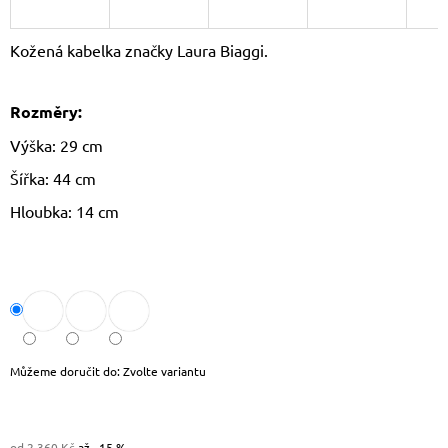
J
E
Kožená kabelka značky Laura Biaggi.
M
E
Rozměry:
DÁMSKÝ
KŠILT
Výška: 29 cm
CZ26131
Šířka: 44 cm
355
Kč
Hloubka: 14 cm
Původně:
390
Kč
Můžeme doručit do:
Zvolte variantu
od 2 360 Kč
až –15 %