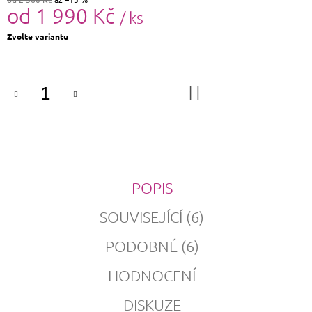
od
1 990 Kč
/ ks
Měrná
Zvolte variantu
cena:
DO
KOŠÍKU
POPIS
SOUVISEJÍCÍ (6)
PODOBNÉ (6)
HODNOCENÍ
DISKUZE