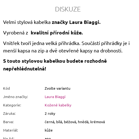
DISKUZE
Velmi stylová kabelka
značky Laura Biaggi.
Vyrobená z
kvalitní přírodní kůže.
Vnitřek tvoří jedna velká přihrádka. Součástí přihrádky je i
menší kapsa na zip a dvě otevřené kapsy na drobnosti.
S touto stylovou kabelkou budete rozhodně
nepřehlédnutelná!
Kód
Zvolte variantu
Jméno značky
:
Laura Biaggi
Kategorie
:
Kožené kabelky
Záruka
:
2 roky
Barva
:
černá, bílá, béžová, hnědá, krémová
Materiál
:
kůže
Na A4
:
ano