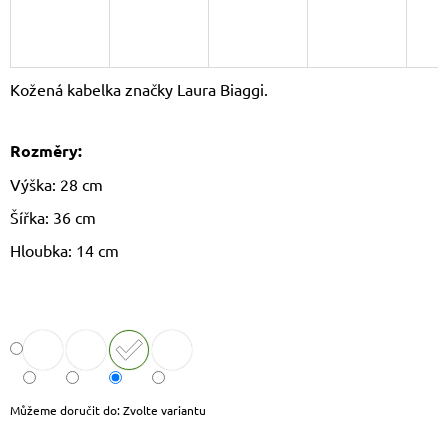
J
E
M
E
Kožená kabelka značky Laura Biaggi.
LAURA
BIAGGI
Rozměry:
KOŽENÁ
CROSSBODY
Výška: 28 cm
KABELKA
TS64-
Šířka: 36 cm
15
1
Hloubka: 14 cm
490
Kč
Původně:
1
790
Kč
Můžeme doručit do:
Zvolte variantu