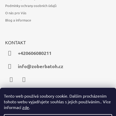
Podmínky ochrany osobních údajů
O nás pro Vás
Blog a informace
KONTAKT
+420606080211
info@zoberbatoh.cz
Facebook
Instagram
Tento web používá soubory cookie. Dalším procházením
tohoto webu vyjadřujete souhlas s jejich používáním.. Více
PŘIJÍMÁME ONLINE PLATBY
informací
zde
.