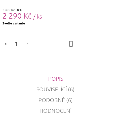
2 490 Kč
–8 %
2 290 Kč
/ ks
Měrná
Zvolte variantu
cena:
DO
KOŠÍKU
POPIS
SOUVISEJÍCÍ (6)
PODOBNÉ (6)
HODNOCENÍ