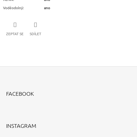
Voděodolný
:
ano
ZEPTAT SE
SDÍLET
Z
Á
FACEBOOK
P
A
T
Í
INSTAGRAM