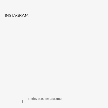
T
Í
INSTAGRAM
Sledovat na Instagramu