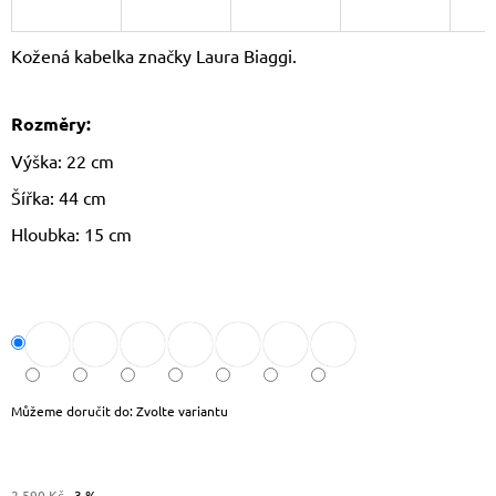
J
E
Kožená kabelka značky Laura Biaggi.
M
E
Rozměry:
LAURA
BIAGGI
Výška: 22 cm
KOŽENÁ
CROSSBODY
Šířka: 44 cm
KABELKA
TS64-
Hloubka: 15 cm
15
1
490
Kč
Původně:
1
790
Kč
Můžeme doručit do:
Zvolte variantu
2 590 Kč
–3 %