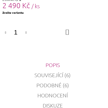
2 490 Kč
/ ks
Měrná
Zvolte variantu
cena:
DO
KOŠÍKU
POPIS
SOUVISEJÍCÍ (6)
PODOBNÉ (6)
HODNOCENÍ
DISKUZE