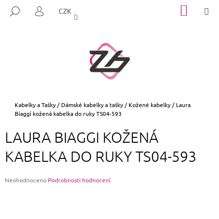
K
Přejít
NÁKUP
M
HLEDAT
CZK
na
KOŠÍK
O
PŘIHLÁŠENÍ
ZPĚT
ZPĚT
obsah
Š
Í
C
K
O
P
O
T
Domů
Kabelky a Tašky
/
Dámské kabelky a tašky
/
Kožené kabelky
/
Laura
Biaggi kožená kabelka do ruky TS04-593
Ř
E
LAURA BIAGGI KOŽENÁ
B
KABELKA DO RUKY TS04-593
U
J
E
Průměrné
Neohodnoceno
Podrobnosti hodnocení
hodnocení
T
produktu
E
je
0,0
N