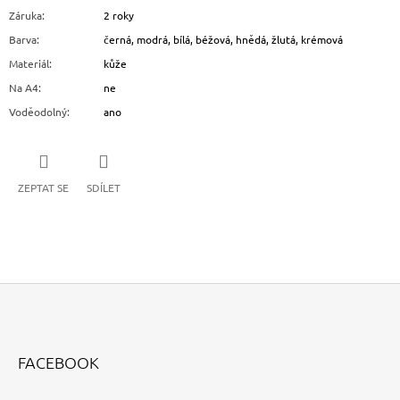
Záruka
:
2 roky
Barva
:
černá, modrá, bílá, béžová, hnědá, žlutá, krémová
Materiál
:
kůže
Na A4
:
ne
Voděodolný
:
ano
ZEPTAT SE
SDÍLET
Z
Á
FACEBOOK
P
A