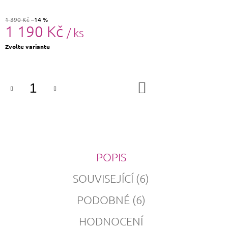
1 390 Kč
–14 %
1 190 Kč
/ ks
Měrná
Zvolte variantu
cena:
DO
KOŠÍKU
POPIS
SOUVISEJÍCÍ (6)
PODOBNÉ (6)
HODNOCENÍ