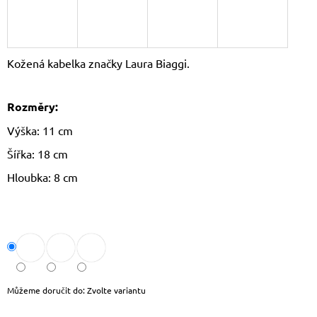
J
E
M
E
Kožená kabelka značky Laura Biaggi.
DÁMSKÝ
KŠILT
Rozměry:
CZ26131
355
Výška: 11 cm
Kč
Původně:
Šířka: 18 cm
390
Kč
Hloubka: 8 cm
Můžeme doručit do:
Zvolte variantu