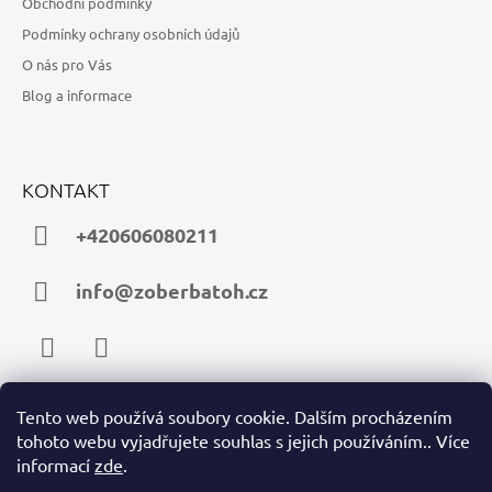
Obchodní podmínky
Podmínky ochrany osobních údajů
O nás pro Vás
Blog a informace
KONTAKT
+420606080211
info@zoberbatoh.cz
Facebook
Instagram
Tento web používá soubory cookie. Dalším procházením
tohoto webu vyjadřujete souhlas s jejich používáním.. Více
PŘIJÍMÁME ONLINE PLATBY
informací
zde
.