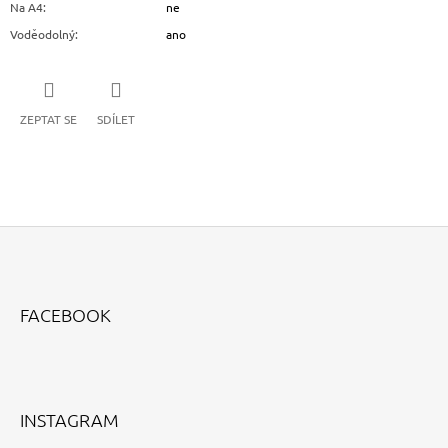
Na A4
:
ne
Voděodolný
:
ano
ZEPTAT SE
SDÍLET
Z
Á
FACEBOOK
P
A
T
Í
INSTAGRAM